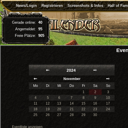
News/Login
Registrieren
Screenshots & Infos
Hall of Fa
Gerade online:
40
Angemeldet:
95
Freie Plätze:
905
Even
2024
November
Mo
Di
Mi
Do
Fr
Sa
So
1
2
3
4
5
6
7
8
9
10
11
12
13
14
15
16
17
18
19
20
21
22
23
24
25
26
27
28
29
30
Eventliste anzeigen