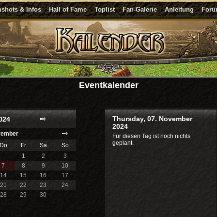
shots & Infos
Hall of Fame
Toplist
Fan-Galerie
Anleitung
For
Eventkalender
Thursday, 07. November
024
2024
ember
Für diesen Tag ist noch nichts
geplant.
Do
Fr
Sa
So
1
2
3
7
8
9
10
14
15
16
17
21
22
23
24
28
29
30