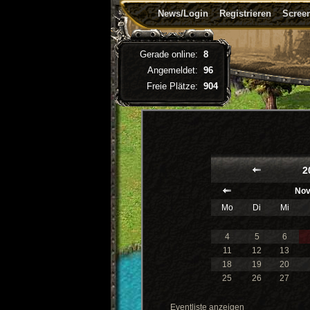
News/Login
Registrieren
Screen
Gerade online:
8
Angemeldet:
96
Freie Plätze:
904
2
Nov
Mo
Di
Mi
4
5
6
11
12
13
18
19
20
25
26
27
Eventliste anzeigen