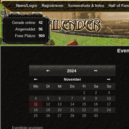
News/Login
Registrieren
Screenshots & Infos
Hall of Fa
Gerade online:
42
Angemeldet:
96
Freie Plätze:
904
Even
2024
November
Mo
Di
Mi
Do
Fr
Sa
So
1
2
3
4
5
6
7
8
9
10
11
12
13
14
15
16
17
18
19
20
21
22
23
24
25
26
27
28
29
30
Eventliste anzeigen