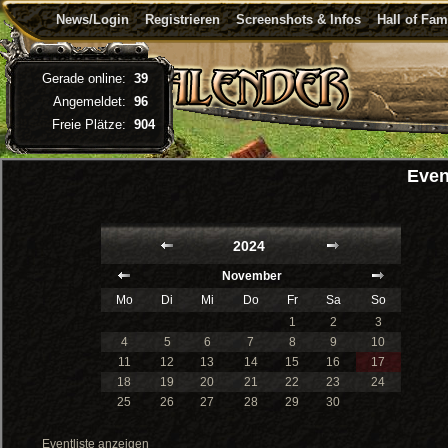
News/Login
Registrieren
Screenshots & Infos
Hall of Fa
Gerade online:
39
Angemeldet:
96
Freie Plätze:
904
Even
2024
November
Mo
Di
Mi
Do
Fr
Sa
So
1
2
3
4
5
6
7
8
9
10
11
12
13
14
15
16
17
18
19
20
21
22
23
24
25
26
27
28
29
30
Eventliste anzeigen