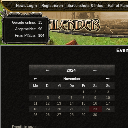
News/Login
Registrieren
Screenshots & Infos
Hall of Fa
Gerade online:
35
Angemeldet:
96
Freie Plätze:
904
Even
2024
November
Mo
Di
Mi
Do
Fr
Sa
So
1
2
3
4
5
6
7
8
9
10
11
12
13
14
15
16
17
18
19
20
21
22
23
24
25
26
27
28
29
30
Eventliste anzeigen