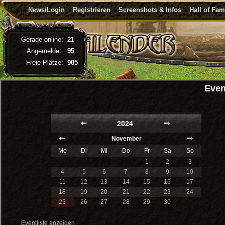
News/Login
Registrieren
Screenshots & Infos
Hall of Fa
Gerade online:
21
Angemeldet:
95
Freie Plätze:
905
Even
2024
November
Mo
Di
Mi
Do
Fr
Sa
So
1
2
3
4
5
6
7
8
9
10
11
12
13
14
15
16
17
18
19
20
21
22
23
24
25
26
27
28
29
30
Eventliste anzeigen