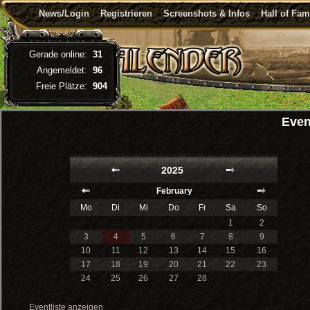
News/Login
Registrieren
Screenshots & Infos
Hall of Fa
Gerade online:
31
Angemeldet:
96
Freie Plätze:
904
Even
2025
February
Mo
Di
Mi
Do
Fr
Sa
So
1
2
3
4
5
6
7
8
9
10
11
12
13
14
15
16
17
18
19
20
21
22
23
24
25
26
27
28
Eventliste anzeigen