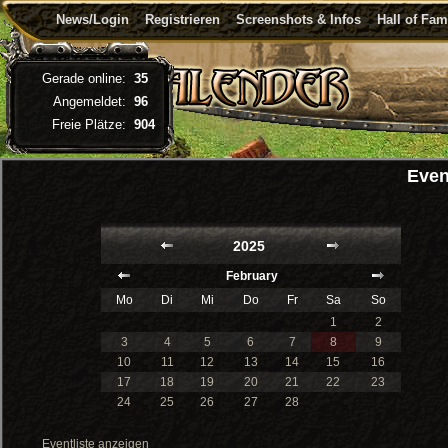
News/Login
Registrieren
Screenshots & Infos
Hall of Fa
Gerade online:
35
Angemeldet:
96
Freie Plätze:
904
Even
2025
February
Mo
Di
Mi
Do
Fr
Sa
So
1
2
3
4
5
6
7
8
9
10
11
12
13
14
15
16
17
18
19
20
21
22
23
24
25
26
27
28
Eventliste anzeigen