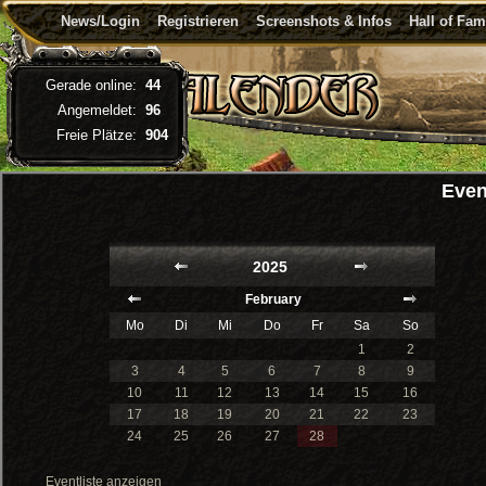
News/Login
Registrieren
Screenshots & Infos
Hall of Fa
Gerade online:
44
Angemeldet:
96
Freie Plätze:
904
Even
2025
February
Mo
Di
Mi
Do
Fr
Sa
So
1
2
3
4
5
6
7
8
9
10
11
12
13
14
15
16
17
18
19
20
21
22
23
24
25
26
27
28
Eventliste anzeigen