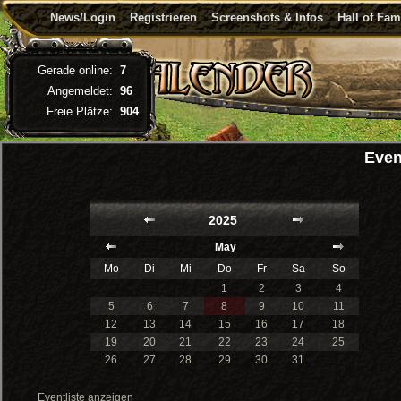
News/Login
Registrieren
Screenshots & Infos
Hall of Fa
Gerade online:
7
Angemeldet:
96
Freie Plätze:
904
Even
2025
May
Mo
Di
Mi
Do
Fr
Sa
So
1
2
3
4
5
6
7
8
9
10
11
12
13
14
15
16
17
18
19
20
21
22
23
24
25
26
27
28
29
30
31
Eventliste anzeigen