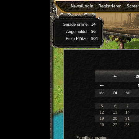
News/Login
Registrieren
Screen
Gerade online:
34
Angemeldet:
96
Freie Plätze:
904
2
Mo
Di
Mi
5
6
7
12
13
14
19
20
21
26
27
28
Eventliste anzeigen