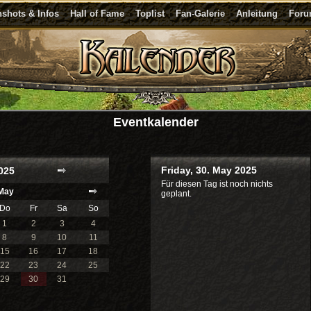
shots & Infos
Hall of Fame
Toplist
Fan-Galerie
Anleitung
For
Eventkalender
Friday, 30. May 2025
025
Für diesen Tag ist noch nichts
May
geplant.
Do
Fr
Sa
So
1
2
3
4
8
9
10
11
15
16
17
18
22
23
24
25
29
30
31