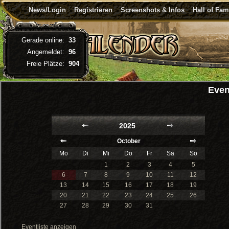
News/Login
Registrieren
Screenshots & Infos
Hall of Fa
Gerade online:
33
Angemeldet:
96
Freie Plätze:
904
Even
2025
October
Mo
Di
Mi
Do
Fr
Sa
So
1
2
3
4
5
6
7
8
9
10
11
12
13
14
15
16
17
18
19
20
21
22
23
24
25
26
27
28
29
30
31
Eventliste anzeigen