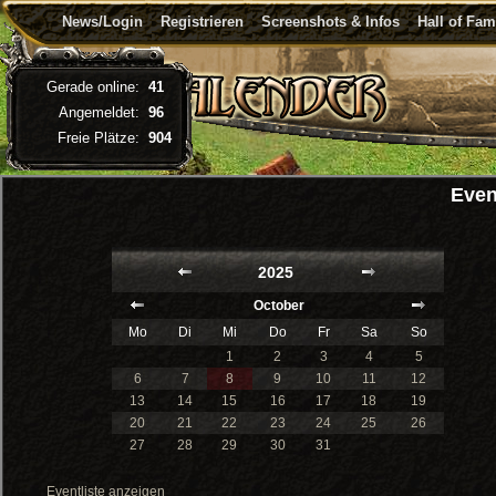
News/Login
Registrieren
Screenshots & Infos
Hall of Fa
Gerade online:
41
Angemeldet:
96
Freie Plätze:
904
Even
2025
October
Mo
Di
Mi
Do
Fr
Sa
So
1
2
3
4
5
6
7
8
9
10
11
12
13
14
15
16
17
18
19
20
21
22
23
24
25
26
27
28
29
30
31
Eventliste anzeigen