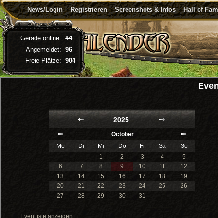
News/Login
Registrieren
Screenshots & Infos
Hall of Fa
Gerade online:
44
Angemeldet:
96
Freie Plätze:
904
Even
2025
October
Mo
Di
Mi
Do
Fr
Sa
So
1
2
3
4
5
6
7
8
9
10
11
12
13
14
15
16
17
18
19
20
21
22
23
24
25
26
27
28
29
30
31
Eventliste anzeigen