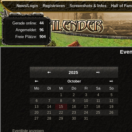
News/Login
Registrieren
Screenshots & Infos
Hall of Fa
Gerade online:
44
Angemeldet:
96
Freie Plätze:
904
Even
2025
October
Mo
Di
Mi
Do
Fr
Sa
So
1
2
3
4
5
6
7
8
9
10
11
12
13
14
15
16
17
18
19
20
21
22
23
24
25
26
27
28
29
30
31
Eventliste anzeigen