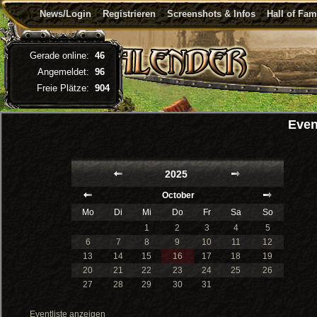
News/Login
Registrieren
Screenshots & Infos
Hall of Fa
Gerade online:
46
Angemeldet:
96
Freie Plätze:
904
Even
2025
October
Mo
Di
Mi
Do
Fr
Sa
So
1
2
3
4
5
6
7
8
9
10
11
12
13
14
15
16
17
18
19
20
21
22
23
24
25
26
27
28
29
30
31
Eventliste anzeigen