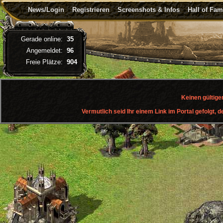
News/Login
Registrieren
Screenshots & Infos
Hall of Fa
Gerade online:
35
Angemeldet:
96
Freie Plätze:
904
Keinen gültige
Vermutlich seid Ihr einem Link im Portal gefolgt, d