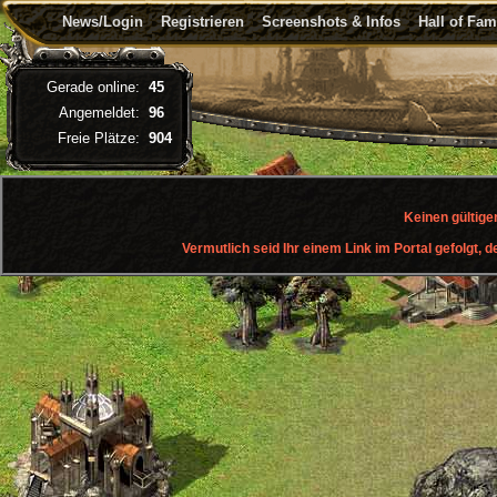
News/Login
Registrieren
Screenshots & Infos
Hall of Fa
Gerade online:
45
Angemeldet:
96
Freie Plätze:
904
Keinen gültige
Vermutlich seid Ihr einem Link im Portal gefolgt, d