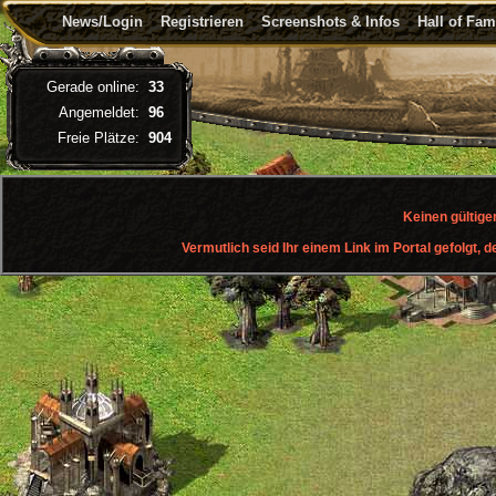
News/Login
Registrieren
Screenshots & Infos
Hall of Fa
Gerade online:
33
Angemeldet:
96
Freie Plätze:
904
Keinen gültige
Vermutlich seid Ihr einem Link im Portal gefolgt, d