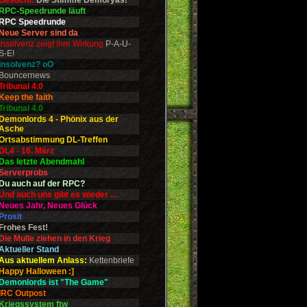
Gesucht:
Die Stimme Demoryas!
RPC-Speedrunde läuft
RPC Speedrunde
Neue Server sind da
Insolvenz zeigt ihre Wirkung
P-A-U-
S-E!
Insolvenz? oO
Bouncernews
Tribunal 4.0
Keep the faith
Tribunal 4.0
Demonlords 4 - Phönix aus der
Asche
Ortsabstimmung DL-Treffen
DL4 - 16. März
Das letzte Abendmahl
Serverprobs
Du auch auf der RPC?
Und auch uns gibt es wieder ...
Neues Jahr, Neues Glück
Prosit
Frohes Fest!
Die Mulle ziehen in den Krieg
Aktueller Stand
Aus aktuellem Anlass:
Kettenbriefe
Happy Halloween :]
Demonlords ist "The Game"
IRC Outpost
Kriegssystem ftw