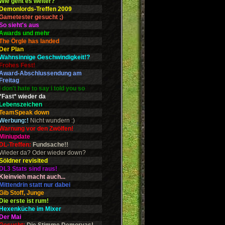
Wie geht es weiter?
Demonlords-Treffen 2009
Gametester gesucht ;)
So sieht's aus
Awards und mehr
The Örgle has landed
Der Plan
Wahnsinnige Geschwindigkeit!?
Frohes Fest!
Award-Abschlussendung am
Freitag
I don't hate to say i told you so
*Fast* wieder da
Lebenszeichen
TeamSpeak down
Werbung:!
Nicht wundern :)
Warnung vor den Zwölfen!
Miniupdate
DL-Treffen:
Fundsache!!
Wieder da? Oder wieder down?
Söldner revisited
DL3 Stats sind raus!
Kleinvieh macht auch...
Mittendrin statt nur dabei
Gib Stoff, Junge
Die erste ist rum!
Hexenküche im Mixer
Der Mai