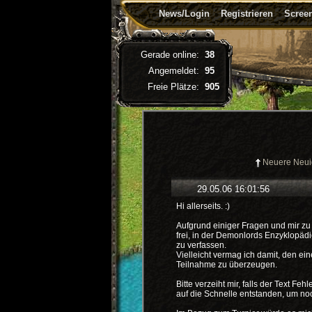
News/Login
Registrieren
Screen
Gerade online:
38
Angemeldet:
95
Freie Plätze:
905
Neuere Neui
29.05.06 16:01:56
Hi allerseits. :)
Aufgrund einiger Fragen und mir 
frei, in der Demonlords Enzyklopädi
zu verfassen.
Vielleicht vermag ich damit, den e
Teilnahme zu überzeugen.
Bitte verzeiht mir, falls der Text Feh
auf die Schnelle entstanden, um no