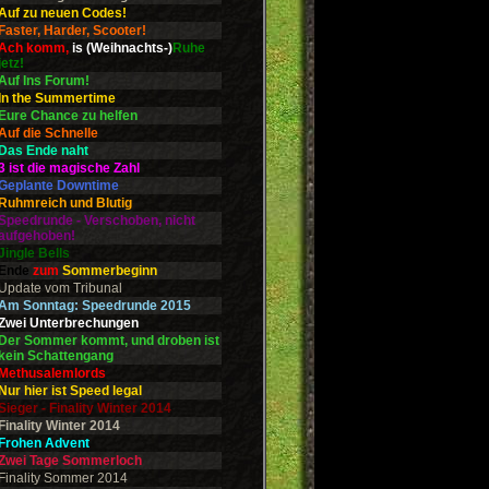
Auf zu neuen Codes!
Faster, Harder, Scooter!
Ach komm,
is (Weihnachts-)
Ruhe
jetz!
Auf Ins Forum!
In the Summertime
Eure Chance zu helfen
Auf die Schnelle
Das Ende naht
3 ist die magische Zahl
Geplante Downtime
Ruhmreich und Blutig
Speedrunde - Verschoben, nicht
aufgehoben!
Jingle Bells
Ende
zum
Sommerbeginn
Update vom Tribunal
Am Sonntag: Speedrunde 2015
Zwei Unterbrechungen
Der Sommer kommt, und droben ist
kein Schattengang
Methusalemlords
Nur hier ist Speed legal
Sieger - Finality Winter 2014
Finality Winter 2014
Frohen Advent
Zwei Tage Sommerloch
Finality Sommer 2014