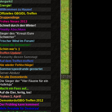
Vergurkt!
Energie!
Willkommen zu Hause!
Offizielles GBG/DL-Treffen
Gruppendinge
Frohes Neues 2013
Schnell durch den Winter!
Finality Abschluss
Sieger des "Kreuzt Eure
Schwerter"
Frischer Wind im Forum!
Kreuzt die Schwerter!
Schön war's :)
Treffen Update!
Avatarity diesen Samstag!
Auf dem Treffen treffen!
Nie wieder Fehlschläge!
Sommerspeedrunde gestartet
Server-Absturz
An alle Demonlords
Die Sieger der "Vier Fäuste für ein
Halleluja"
Macht ein Fass auf...
Auf die Eier, fertig, los!
Frohen 1. April!
Demonlords/GBG-Treffen 2012
Der Frühling kann kommen!
Mehr Freunde für Demorya!