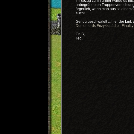
Im Bezug zum Turnier würde es mich 
unbegründeten Truppenvernichtungen
ärgerlich, wenn man aus so einem G
euch!
Genug geschwafelt ... hier der Link 
Demonlords Enzyklopädie - Finality
Gruß,
Ted.