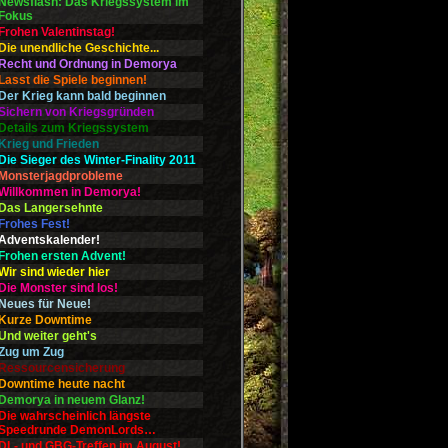
Newsflash: Das Kriegssystem im
Fokus
Frohen Valentinstag!
Die unendliche Geschichte...
Recht und Ordnung in Demorya
Lasst die Spiele beginnen!
Der Krieg kann bald beginnen
Sichern von Kriegsgründen
Details zum Kriegssystem
Krieg und Frieden
Die Sieger des Winter-Finality 2011
Monsterjagdprobleme
Willkommen in Demorya!
Das Langersehnte
Frohes Fest!
Adventskalender!
Frohen ersten Advent!
Wir sind wieder hier
Die Monster sind los!
Neues für Neue!
Kurze Downtime
Und weiter geht's
Zug um Zug
Ressourcensicherung
Downtime heute nacht
Demorya in neuem Glanz!
Die wahrscheinlich längste
Speedrunde DemonLords…
DL- und GBG-Treffen im August!