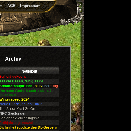
um
AGB
Impressum
Archiv
Neuigkeit
Zu heiß gekocht
Auf die Besen, fertig, LOS!
Sommerhauptrunde
,
heiß
und
fettig
Die neue Winterhauptrunde hat
begonnen
Winterspeed 2024
Neue Runde, neues Glück
The Show Must Go On
NPC Siedlungen
Fehlende Aktivierungsmail
Frühjahresgemetzel
Sicherheitsupdate des DL-Servers