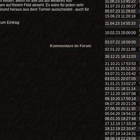
freuen, wenn ihr alle bis auf weiteres von
11.08.23 13:45:22
 auf freiem Feld abseht. Es wäre für jeden sehr
31.07.23 21:00:27
rund heraus aus dem Turnier ausscheidet - auch für
05.07.23 11:28:02
15.06.23 11:20:18
zum Eintrag:
11.04.23 14:55:33
10.02.23 20:00:00
03.07.22 18:00:00
Kommentare im Forum
02.01.22 20:11:00
26.12.21 18:12:03
21.10.21 17:53:53
11.07.21 20:12:20
03.07.21 21:03:42
03.03.21 20:07:05
31.01.21 23:02:27
03.01.21 18:11:14
27.12.20 18:07:06
09.10.20 17:50:18
06.07.20 20:21:26
27.06.20 20:11:30
05.04.20 19:54:22
06.01.20 18:27:48
27.12.19 17:33:28
19.12.19 22:10:47
07.07.19 14:24:31
08.06.19 22:29:06