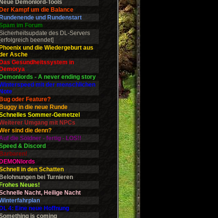
Neue Demonlord-Tools
Der Kampf um die Balance
Rundenende und Rundenstart
Spam im Forum
Sicherheitsupdate des DL-Servers
[erfolgreich beendet]
Phoenix und die Wiedergeburt aus
der Asche
Das Gesundheitssystem in
Demorya
Demonlords - A never ending story
Winterspeed mit der menschlichen
Note
Bug oder Feature?
Buggy in die neue Runde
Schnelles Sommer-Gemetzel
Weiterer Umgang mit NPCs
Wer sind die denn?
Auf die Söldner - fertig - LOS!!
Speed & Discord
Barbaren!
DEMONlords
Schnell in den Schatten
Belohnungen bei Turnieren
Frohes Neues!
Schnelle Nacht, Heilige Nacht
Winterfahrplan
DL 4: Eine neue Hoffnung
Something is coming