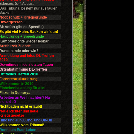
Edersee, 5.-7.August
Das Tribunal besteht nur aus faulen
Säcken!
Noobschutz + Kriegsgründe
Unvergessen
Ab sofort gibt es Speed! ;)
Es gibt viel Huhn. Backen wir's an!
Hauptrunde + Speedrunde
Kampfberichte wieder lesbar
Ausfallzeit Zuende
Rundenende oder wie?
Anmeldung und Infos DL Treffen
2010
Downtimes in den letzten Tagen
Ortsabstimmung DL-Treffen
Offizielles Treffen 2010
Forenrestrukturierung
Willkommen in 2010 -
Einheitenbalancing für alle!
Flitzer in Demorya
Arbeiten an Weihnachten? Na
sicher! :D
Nichtbaden nicht erlaubt!
Neue Richter und neue
Kriegsgesetze
Hiho und Juhu, Oho, und Oh-Oh
Willkommen vom Tribunal!
Rennt um Euer Leben