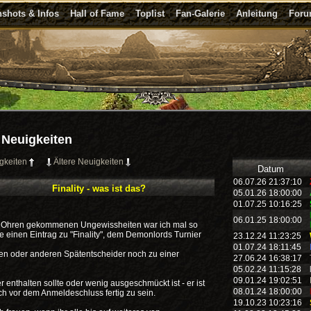
shots & Infos
Hall of Fame
Toplist
Fan-Galerie
Anleitung
For
Neuigkeiten
gkeiten
Ältere Neuigkeiten
Datum
06.07.26 21:37:10
Finality - was ist das?
05.01.26 18:00:00
01.07.25 10:16:25
06.01.25 18:00:00
zu Ohren gekommenen Ungewissheiten war ich mal so
e einen Eintrag zu "Finality", dem Demonlords Turnier
23.12.24 11:23:25
01.07.24 18:11:45
inen oder anderen Spätentscheider noch zu einer
27.06.24 16:38:17
05.02.24 11:15:28
09.01.24 19:02:51
ler enthalten sollte oder wenig ausgeschmückt ist - er ist
08.01.24 18:00:00
ch vor dem Anmeldeschluss fertig zu sein.
19.10.23 10:23:16