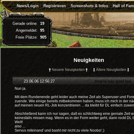
News/Login
Registrieren
Screenshots & Infos
Hall of Fa
Gerade online:
19
Angemeldet:
95
Freie Plätze:
905
Neuigkeiten
Neuere Neuigkeiten
Ältere Neuigkeiten
23.06.06 12:56:27
time to say good bye .
Nun ja.
Mit dem Rundenende geht leider auch meine Zeit als Superuser und For
zuende. Wie einige bereits mitbekommen haben, muss ich mich in der näch
auf meinen neuen RL-Job konzentrieren ... da bleibt für DL einfach zuwenig
Abschließend kann ich nur sagen, daß es schlichtweg eine geniale Zeit wa
keinesfalls missen mag. Wenn es in der Form weiter geht, dann rockt DL 
Welt!
also ...
Servus miteinand' und basht mir nicht zu viele Noobs! ;)