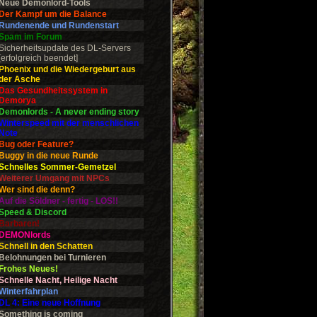
Neue Demonlord-Tools
Der Kampf um die Balance
Rundenende und Rundenstart
Spam im Forum
Sicherheitsupdate des DL-Servers
[erfolgreich beendet]
Phoenix und die Wiedergeburt aus
der Asche
Das Gesundheitssystem in
Demorya
Demonlords - A never ending story
Winterspeed mit der menschlichen
Note
Bug oder Feature?
Buggy in die neue Runde
Schnelles Sommer-Gemetzel
Weiterer Umgang mit NPCs
Wer sind die denn?
Auf die Söldner - fertig - LOS!!
Speed & Discord
Barbaren!
DEMONlords
Schnell in den Schatten
Belohnungen bei Turnieren
Frohes Neues!
Schnelle Nacht, Heilige Nacht
Winterfahrplan
DL 4: Eine neue Hoffnung
Something is coming