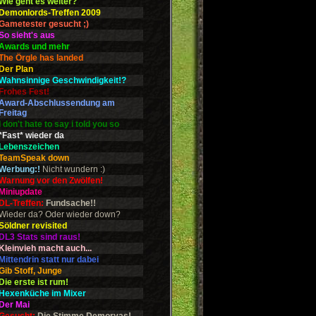
Wie geht es weiter?
Demonlords-Treffen 2009
Gametester gesucht ;)
So sieht's aus
Awards und mehr
The Örgle has landed
Der Plan
Wahnsinnige Geschwindigkeit!?
Frohes Fest!
Award-Abschlussendung am
Freitag
I don't hate to say i told you so
*Fast* wieder da
Lebenszeichen
TeamSpeak down
Werbung:!
Nicht wundern :)
Warnung vor den Zwölfen!
Miniupdate
DL-Treffen:
Fundsache!!
Wieder da? Oder wieder down?
Söldner revisited
DL3 Stats sind raus!
Kleinvieh macht auch...
Mittendrin statt nur dabei
Gib Stoff, Junge
Die erste ist rum!
Hexenküche im Mixer
Der Mai