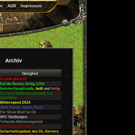
um
AGB
Impressum
Archiv
Neuigkeit
Zu heiß gekocht
Auf die Besen, fertig, LOS!
Sommerhauptrunde
,
heiß
und
fettig
Die neue Winterhauptrunde hat
begonnen
Winterspeed 2024
Neue Runde, neues Glück
The Show Must Go On
NPC Siedlungen
Fehlende Aktivierungsmail
Frühjahresgemetzel
Sicherheitsupdate des DL-Servers