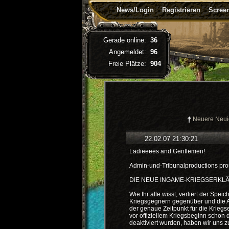
News/Login
Registrieren
Screen
Gerade online:
36
Angemeldet:
96
Freie Plätze:
904
Neuere Neui
22.02.07 21:30:21
Ladieeees and Gentlemen!
Admin-und-Tribunalproductions prou
DIE NEUE INGAME-KRIEGSERKL
Wie Ihr alle wisst, verliert der Sp
Kriegsgegnern gegenüber und die An
der genaue Zeitpunkt für die Kriegs
vor offiziellem Kriegsbeginn schon 
deaktiviert wurden, haben wir uns 