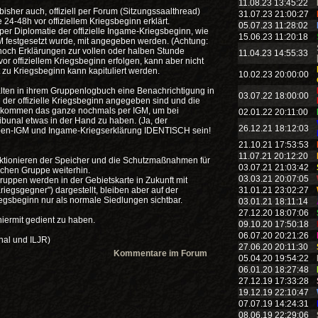
11.08.23 13:45:22
isher auch, offiziell per Forum (Sitzungssaalthread)
31.07.23 21:00:27
4-48h vor offiziellem Kriegsbeginn erklärt.
05.07.23 11:28:02
er Diplomatie der offizielle Ingame-Kriegsbeginn, wie
15.06.23 11:20:18
 festgesetzt wurde, mit angegeben werden. (Achtung:
noch Erklärungen zur vollen oder halben Stunde
11.04.23 14:55:33
 vor offiziellem Kriegsbeginn erfolgen, kann aber nicht
zu Kriegsbeginn kann kapituliert werden.
10.02.23 20:00:00
ten in ihrem Gruppenlogbuch eine Benachrichtigung in
03.07.22 18:00:00
d der offizielle Kriegsbeginn angegeben sind und die
ekommen das ganze nochmals per IGM, um bei
02.01.22 20:11:00
ibunal etwas in der Hand zu haben. (Ja, der
26.12.21 18:12:03
pen-IGM und Ingame-Kriegserklärung IDENTISCH sein!
21.10.21 17:53:53
11.07.21 20:12:20
unktionieren der Speicher und die Schutzmaßnahmen für
03.07.21 21:03:42
chen Gruppe weiterhin.
03.03.21 20:07:05
gruppen werden in der Gebietskarte in Zukunft mit
egsgegner") dargestellt, bleiben aber auf der
31.01.21 23:02:27
iegsbeginn nur als normale Siedlungen sichtbar.
03.01.21 18:11:14
27.12.20 18:07:06
hiermit gedient zu haben.
09.10.20 17:50:18
06.07.20 20:21:26
nal und ILJR)
27.06.20 20:11:30
Kommentare im Forum
05.04.20 19:54:22
06.01.20 18:27:48
27.12.19 17:33:28
19.12.19 22:10:47
07.07.19 14:24:31
08.06.19 22:29:06