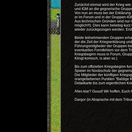
Zunächst einmal wird der Krieg wie b
und IGM an die gegnerische Gruppe 2
Von nun an muss bei der Erklärung p
er im Forum und in der Gruppen-IGM
Aus technischen Gründen sind nur 
möglich!!!). Dies kann beliebig kurz
wieder zurückgezogen werden. Erst 
Beide teilnehmenden Gruppen erhal
der die Zeit der Kriegserklärung un
Führungsmitglieder der Gruppen b
eventuellen Formfehlern vor dem Tr
Kriegsbeginn muss in Forum, Grup
Klingt komisch, is aber so.)
Bis zum offiziellen Kriegsbeginn f
Spieler im Noobschutz der gegneris
Die Mitglieder der künftigen Kriegs
orangefarbenen Punkten "Baldige Kri
Detailkarte bis zum eigentlichen Kr
Alles klar? Guuut! Wir hoffen, Euch 
Dargor (in Absprache mit dem Tribu