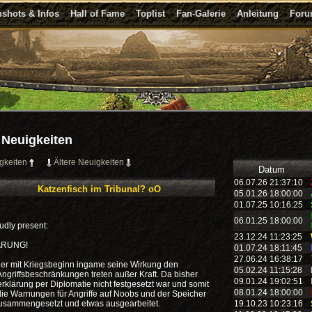
shots & Infos
Hall of Fame
Toplist
Fan-Galerie
Anleitung
For
Neuigkeiten
gkeiten
Ältere Neuigkeiten
Datum
06.07.26 21:37:10
Katzenfisch im Tribunal? oO
05.01.26 18:00:00
01.07.25 10:16:25
06.01.25 18:00:00
dly present:
23.12.24 11:23:25
ÄRUNG!
01.07.24 18:11:45
27.06.24 16:38:17
eicher mit Kriegsbeginn ingame seine Wirkung den
05.02.24 11:15:28
griffsbeschränkungen treten außer Kraft. Da bisher
09.01.24 19:02:51
erklärung per Diplomatie nicht festgesetzt war und somit
08.01.24 18:00:00
die Warnungen für Angriffe auf Noobs und der Speicher
zusammengesetzt und etwas ausgearbeitet.
19.10.23 10:23:16