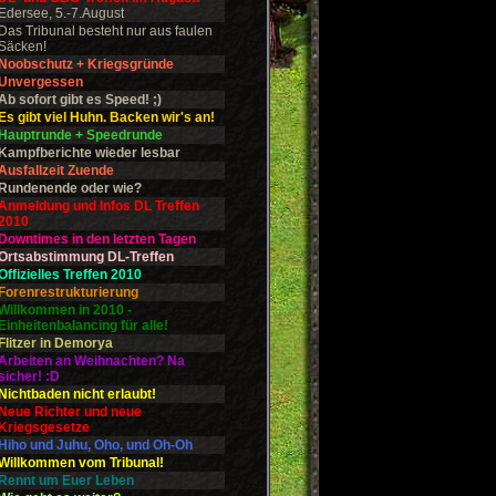
Edersee, 5.-7.August
Das Tribunal besteht nur aus faulen
Säcken!
Noobschutz + Kriegsgründe
Unvergessen
Ab sofort gibt es Speed! ;)
Es gibt viel Huhn. Backen wir's an!
Hauptrunde + Speedrunde
Kampfberichte wieder lesbar
Ausfallzeit Zuende
Rundenende oder wie?
Anmeldung und Infos DL Treffen
2010
Downtimes in den letzten Tagen
Ortsabstimmung DL-Treffen
Offizielles Treffen 2010
Forenrestrukturierung
Willkommen in 2010 -
Einheitenbalancing für alle!
Flitzer in Demorya
Arbeiten an Weihnachten? Na
sicher! :D
Nichtbaden nicht erlaubt!
Neue Richter und neue
Kriegsgesetze
Hiho und Juhu, Oho, und Oh-Oh
Willkommen vom Tribunal!
Rennt um Euer Leben