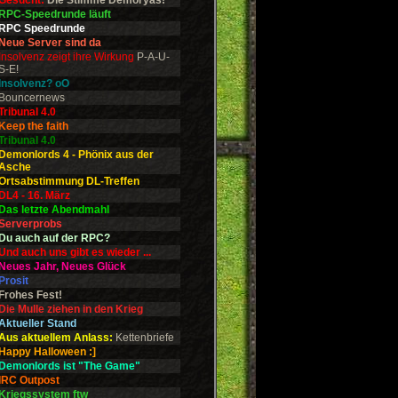
Gesucht:
Die Stimme Demoryas!
RPC-Speedrunde läuft
RPC Speedrunde
Neue Server sind da
Insolvenz zeigt ihre Wirkung
P-A-U-
S-E!
Insolvenz? oO
Bouncernews
Tribunal 4.0
Keep the faith
Tribunal 4.0
Demonlords 4 - Phönix aus der
Asche
Ortsabstimmung DL-Treffen
DL4 - 16. März
Das letzte Abendmahl
Serverprobs
Du auch auf der RPC?
Und auch uns gibt es wieder ...
Neues Jahr, Neues Glück
Prosit
Frohes Fest!
Die Mulle ziehen in den Krieg
Aktueller Stand
Aus aktuellem Anlass:
Kettenbriefe
Happy Halloween :]
Demonlords ist "The Game"
IRC Outpost
Kriegssystem ftw