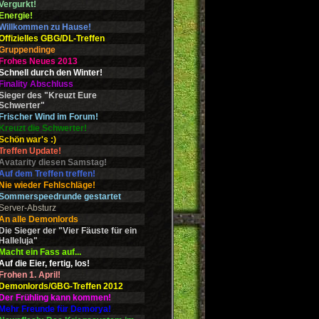
Vergurkt!
Energie!
Willkommen zu Hause!
Offizielles GBG/DL-Treffen
Gruppendinge
Frohes Neues 2013
Schnell durch den Winter!
Finality Abschluss
Sieger des "Kreuzt Eure
Schwerter"
Frischer Wind im Forum!
Kreuzt die Schwerter!
Schön war's :)
Treffen Update!
Avatarity diesen Samstag!
Auf dem Treffen treffen!
Nie wieder Fehlschläge!
Sommerspeedrunde gestartet
Server-Absturz
An alle Demonlords
Die Sieger der "Vier Fäuste für ein
Halleluja"
Macht ein Fass auf...
Auf die Eier, fertig, los!
Frohen 1. April!
Demonlords/GBG-Treffen 2012
Der Frühling kann kommen!
Mehr Freunde für Demorya!