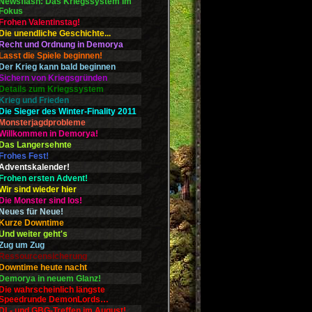
Newsflash: Das Kriegssystem im
Fokus
Frohen Valentinstag!
Die unendliche Geschichte...
Recht und Ordnung in Demorya
Lasst die Spiele beginnen!
Der Krieg kann bald beginnen
Sichern von Kriegsgründen
Details zum Kriegssystem
Krieg und Frieden
Die Sieger des Winter-Finality 2011
Monsterjagdprobleme
Willkommen in Demorya!
Das Langersehnte
Frohes Fest!
Adventskalender!
Frohen ersten Advent!
Wir sind wieder hier
Die Monster sind los!
Neues für Neue!
Kurze Downtime
Und weiter geht's
Zug um Zug
Ressourcensicherung
Downtime heute nacht
Demorya in neuem Glanz!
Die wahrscheinlich längste
Speedrunde DemonLords…
DL- und GBG-Treffen im August!