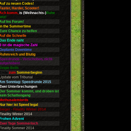
Auf zu neuen Codes!
Faster, Harder, Scooter!
Ach komm,
is (Weihnachts-)
Ruhe
jetz!
Auf Ins Forum!
In the Summertime
Eure Chance zu helfen
Auf die Schnelle
Das Ende naht
3 ist die magische Zahl
Geplante Downtime
Ruhmreich und Blutig
Speedrunde - Verschoben, nicht
aufgehoben!
Jingle Bells
Ende
zum
Sommerbeginn
Update vom Tribunal
Am Sonntag: Speedrunde 2015
Zwei Unterbrechungen
Der Sommer kommt, und droben ist
kein Schattengang
Methusalemlords
Nur hier ist Speed legal
Sieger - Finality Winter 2014
Finality Winter 2014
Frohen Advent
Zwei Tage Sommerloch
Finality Sommer 2014