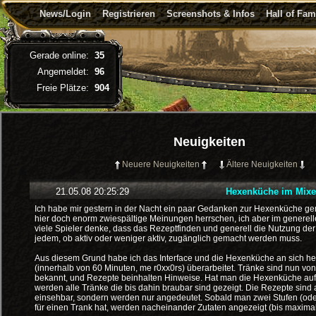
News/Login
Registrieren
Screenshots & Infos
Hall of Fa
Gerade online:
35
Angemeldet:
96
Freie Plätze:
904
Neuigkeiten
Neuere Neuigkeiten
Ältere Neuigkeiten
21.05.08 20:25:29
Hexenküche im Mixe
Ich habe mir gestern in der Nacht ein paar Gedanken zur Hexenküche g
hier doch enorm zwiespältige Meinungen herrschen, ich aber im generel
viele Spieler denke, dass das Rezeptfinden und generell die Nutzung d
jedem, ob aktiv oder weniger aktiv, zugänglich gemacht werden muss.
Aus diesem Grund habe ich das Interface und die Hexenküche an sich he
(innerhalb von 60 Minuten, me r0xx0rs) überarbeitet. Tränke sind nun vo
bekannt, und Rezepte beinhalten Hinweise. Hat man die Hexenküche auf 
werden alle Tränke die bis dahin braubar sind gezeigt. Die Rezepte sind 
einsehbar, sondern werden nur angedeutet. Sobald man zwei Stufen (oder
für einen Trank hat, werden nacheinander Zutaten angezeigt (bis maximal