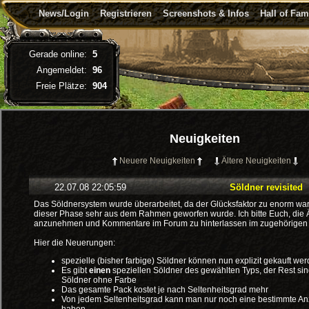
News/Login
Registrieren
Screenshots & Infos
Hall of Fa
Gerade online:
5
Angemeldet:
96
Freie Plätze:
904
Neuigkeiten
Neuere Neuigkeiten
Ältere Neuigkeiten
22.07.08 22:05:59
Söldner revisited
Das Söldnersystem wurde überarbeitet, da der Glücksfaktor zu enorm war
dieser Phase sehr aus dem Rahmen geworfen wurde. Ich bitte Euch, die
anzunehmen und Kommentare im Forum zu hinterlassen im zugehörigen
Hier die Neuerungen:
spezielle (bisher farbige) Söldner können nun explizit gekauft we
Es gibt
einen
speziellen Söldner des gewählten Typs, der Rest si
Söldner ohne Farbe
Das gesamte Pack kostet je nach Seltenheitsgrad mehr
Von jedem Seltenheitsgrad kann man nur noch eine bestimmte An