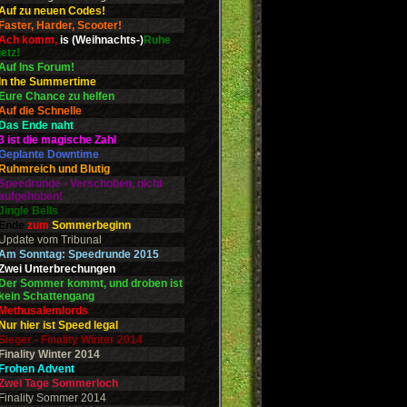
Auf zu neuen Codes!
Faster, Harder, Scooter!
Ach komm,
is (Weihnachts-)
Ruhe
jetz!
Auf Ins Forum!
In the Summertime
Eure Chance zu helfen
Auf die Schnelle
Das Ende naht
3 ist die magische Zahl
Geplante Downtime
Ruhmreich und Blutig
Speedrunde - Verschoben, nicht
aufgehoben!
Jingle Bells
Ende
zum
Sommerbeginn
Update vom Tribunal
Am Sonntag: Speedrunde 2015
Zwei Unterbrechungen
Der Sommer kommt, und droben ist
kein Schattengang
Methusalemlords
Nur hier ist Speed legal
Sieger - Finality Winter 2014
Finality Winter 2014
Frohen Advent
Zwei Tage Sommerloch
Finality Sommer 2014