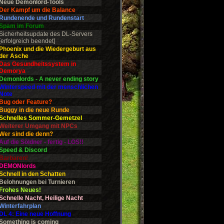
Neue Demonlord-Tools
Der Kampf um die Balance
Rundenende und Rundenstart
Spam im Forum
Sicherheitsupdate des DL-Servers
[erfolgreich beendet]
Phoenix und die Wiedergeburt aus
der Asche
Das Gesundheitssystem in
Demorya
Demonlords - A never ending story
Winterspeed mit der menschlichen
Note
Bug oder Feature?
Buggy in die neue Runde
Schnelles Sommer-Gemetzel
Weiterer Umgang mit NPCs
Wer sind die denn?
Auf die Söldner - fertig - LOS!!
Speed & Discord
Barbaren!
DEMONlords
Schnell in den Schatten
Belohnungen bei Turnieren
Frohes Neues!
Schnelle Nacht, Heilige Nacht
Winterfahrplan
DL 4: Eine neue Hoffnung
Something is coming