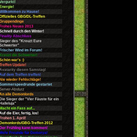
Vergurkt!
Energie!
Willkommen zu Hause!
Offizielles GBG/DL-Treffen
Gruppendinge
Frohes Neues 2013
Schnell durch den Winter!
Finality Abschluss
Sieger des "Kreuzt Eure
Schwerter"
Frischer Wind im Forum!
Kreuzt die Schwerter!
Schön war's :)
Treffen Update!
Avatarity diesen Samstag!
Auf dem Treffen treffen!
Nie wieder Fehlschläge!
Sommerspeedrunde gestartet
Server-Absturz
An alle Demonlords
Die Sieger der "Vier Fäuste für ein
Halleluja"
Macht ein Fass auf...
Auf die Eier, fertig, los!
Frohen 1. April!
Demonlords/GBG-Treffen 2012
Der Frühling kann kommen!
Mehr Freunde für Demorya!