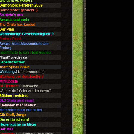
Wie geht es weiter?
Demonlords-Treffen 2009
Gametester gesucht ;)
So sieht's aus
Awards und mehr
The Örgle has landed
Der Plan
Wahnsinnige Geschwindigkeit!?
Frohes Fest!
Award-Abschlussendung am
Freitag
I don't hate to say i told you so
*Fast* wieder da
Lebenszeichen
TeamSpeak down
Werbung:!
Nicht wundern :)
Warnung vor den Zwölfen!
Miniupdate
DL-Treffen:
Fundsache!!
Wieder da? Oder wieder down?
Söldner revisited
DL3 Stats sind raus!
Kleinvieh macht auch...
Mittendrin statt nur dabei
Gib Stoff, Junge
Die erste ist rum!
Hexenküche im Mixer
Der Mai