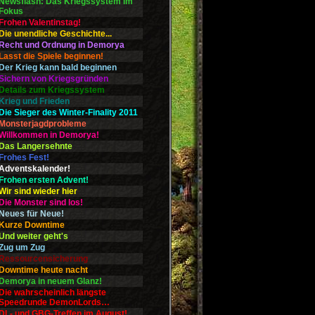
Newsflash: Das Kriegssystem im
Fokus
Frohen Valentinstag!
Die unendliche Geschichte...
Recht und Ordnung in Demorya
Lasst die Spiele beginnen!
Der Krieg kann bald beginnen
Sichern von Kriegsgründen
Details zum Kriegssystem
Krieg und Frieden
Die Sieger des Winter-Finality 2011
Monsterjagdprobleme
Willkommen in Demorya!
Das Langersehnte
Frohes Fest!
Adventskalender!
Frohen ersten Advent!
Wir sind wieder hier
Die Monster sind los!
Neues für Neue!
Kurze Downtime
Und weiter geht's
Zug um Zug
Ressourcensicherung
Downtime heute nacht
Demorya in neuem Glanz!
Die wahrscheinlich längste
Speedrunde DemonLords…
DL- und GBG-Treffen im August!