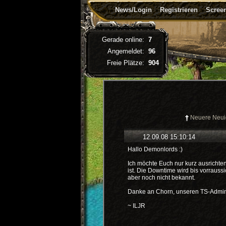
News/Login
Registrieren
Screen
Gerade online:
7
Angemeldet:
96
Freie Plätze:
904
Neuere Neui
12.09.08 15:10:14
Hallo Demonlords :)
Ich möchte Euch nur kurz ausrichten
ist. Die Downtime wird bis vorrauss
aber noch nicht bekannt.
Danke an Chorn, unseren TS-Admin 
~ ILJR