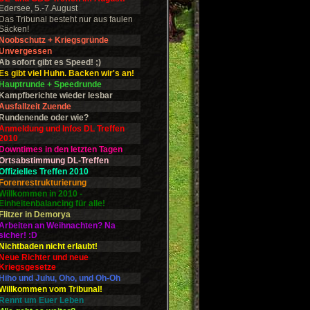
Edersee, 5.-7.August
Das Tribunal besteht nur aus faulen
Säcken!
Noobschutz + Kriegsgründe
Unvergessen
Ab sofort gibt es Speed! ;)
Es gibt viel Huhn. Backen wir's an!
Hauptrunde + Speedrunde
Kampfberichte wieder lesbar
Ausfallzeit Zuende
Rundenende oder wie?
Anmeldung und Infos DL Treffen
2010
Downtimes in den letzten Tagen
Ortsabstimmung DL-Treffen
Offizielles Treffen 2010
Forenrestrukturierung
Willkommen in 2010 -
Einheitenbalancing für alle!
Flitzer in Demorya
Arbeiten an Weihnachten? Na
sicher! :D
Nichtbaden nicht erlaubt!
Neue Richter und neue
Kriegsgesetze
Hiho und Juhu, Oho, und Oh-Oh
Willkommen vom Tribunal!
Rennt um Euer Leben