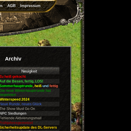
um
AGB
Impressum
Archiv
Neuigkeit
Zu heiß gekocht
Auf die Besen, fertig, LOS!
Sommerhauptrunde
,
heiß
und
fettig
Die neue Winterhauptrunde hat
begonnen
Winterspeed 2024
Neue Runde, neues Glück
The Show Must Go On
NPC Siedlungen
Fehlende Aktivierungsmail
Frühjahresgemetzel
Sicherheitsupdate des DL-Servers