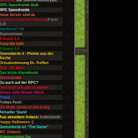
Gesucht:
Die Stimme Demoryas!
RPC-Speedrunde läuft
RPC Speedrunde
Neue Server sind da
Insolvenz zeigt ihre Wirkung
P-A-U-
S-E!
Insolvenz? oO
Bouncernews
Tribunal 4.0
Keep the faith
Tribunal 4.0
Demonlords 4 - Phönix aus der
Asche
Ortsabstimmung DL-Treffen
DL4 - 16. März
Das letzte Abendmahl
Serverprobs
Du auch auf der RPC?
Und auch uns gibt es wieder ...
Neues Jahr, Neues Glück
Prosit
Frohes Fest!
Die Mulle ziehen in den Krieg
Aktueller Stand
Aus aktuellem Anlass:
Kettenbriefe
Happy Halloween :]
Demonlords ist "The Game"
IRC Outpost
Kriegssystem ftw