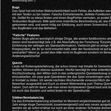
Belohnung drin :)
Bugs
Das Spiel hat mit hoher Wahrscheinlichkeit noch Fehler, die Auftreten werd
mit den Texten zu tun haben. Falsche Einheitenwerte, defekte Funktionen
etc. Solltet Ihr so etwas finden und einen Bug/Fehler vermuten, so postet Ih
Testrunden-Bugforum. Bitte gebt eine ordentliche Beschreibung ab, wie ih
gekommen seid, und wenn nötig zur Erklärung, auch einen Screenshot. Da
das Bugfinden und das Beheben.
"Falsche" Features
Neben Bugs gibt es womöglich einige Dinge, die anders funktionieren als 
davon sind beabsichtigt (wie z.B. die Abschaffung der Forschung "Einzelr
Einführung der selbigen als Standardformation). Vielleicht gibt es einig
Kriegssystem, die Ihr so nicht erwartet habt, oder der Noobschutz ist auf e
verdrahtet? Wenn ja, postet dies bitte nicht im Bugforum sondern im Bere
Änderungswünsche!
Quests
Leute mit Rollenspielerfahrung, die schon immer mal Inhalte für Demonlo
wollten, können sich ebenso austoben. Hierfür benötigt ihr eine ordentlic
Rechtschreibung, den Willen sich in das umfangreiche Questwerkzeug 
einzuarbeiten, ein paar gute Questideen die das Spiel voranbringen und 
in Kontakt zu treten. Ich werde nächstes Wochenende voraussichtlich di
Bewerber ausgewählt und Euch zu einem Webmeeting zum Thema Queste
haben. Dort seht Ihr dann, wie man einen komplexeren Quest baut und d
ich euch das Basteln und selbst testen in der Speedrunde.
Söldner/Itembalancing
Da das Einheitenbalancing scheinbar im Moment vergleichsweise gut ist, w
Jahr einige kluge Demonlords zusammengesetzt und was neues ausgetüf
werden wir ab sofort erstmal nur noch an einer anderen Schraube drehen