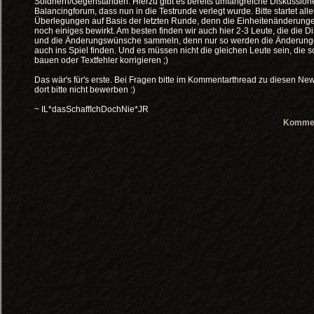
Söldnern/Gegenständen. Hierzu gibt es bereits umfangreiche Diskussione
Balancingforum, dass nun in die Testrunde verlegt wurde. Bitte startet alle
Überlegungen auf Basis der letzten Runde, denn die Einheitenänderung
noch einiges bewirkt. Am besten finden wir auch hier 2-3 Leute, die die D
und die Änderungswünsche sammeln, denn nur so werden die Änderung
auch ins Spiel finden. Und es müssen nicht die gleichen Leute sein, die 
bauen oder Textfehler korrigieren ;)
Das wär's für's erste. Bei Fragen bitte im Kommentarthread zu diesen Ne
dort bitte nicht bewerben :)
~ IL*dasSchaffIchDochNie*JR
Kommen