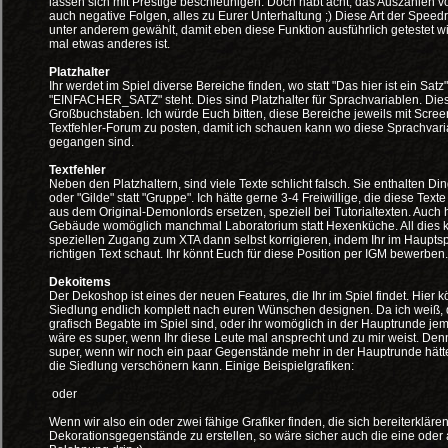
lassen sich mit Prestige beschleunigen. Doch habt acht, das Auszahlen vo
auch negative Folgen, alles zu Eurer Unterhaltung ;) Diese Art der Speed
unter anderem gewählt, damit eben diese Funktion ausführlich getestet wi
mal etwas anderes ist.
Platzhalter
Ihr werdet im Spiel diverse Bereiche finden, wo statt "Das hier ist ein Satz
"EINFACHER_SATZ" steht. Dies sind Platzhalter für Sprachvariablen. Die
Großbuchstaben. Ich würde Euch bitten, diese Bereiche jeweils mit Scree
Textfehler-Forum zu posten, damit ich schauen kann wo diese Sprachvari
gegangen sind.
Textfehler
Neben den Platzhaltern, sind viele Texte schlicht falsch. Sie enthalten Ding
oder "Gilde" statt "Gruppe". Ich hätte gerne 3-4 Freiwillige, die diese Text
aus dem Original-Demonlords ersetzen, speziell bei Tutorialtexten. Auch 
Gebäude womöglich manchmal Laboratorium statt Hexenküche. All dies kö
speziellen Zugang zum XTA dann selbst korrigieren, indem Ihr im Haupts
richtigen Text schaut. Ihr könnt Euch für diese Position per IGM bewerben.
Dekoitems
Der Dekoshop ist eines der neuen Features, die Ihr im Spiel findet. Hier k
Siedlung endlich komplett nach euren Wünschen designen. Da ich weiß, 
grafisch Begabte im Spiel sind, oder ihr womöglich in der Hauptrunde je
wäre es super, wenn Ihr diese Leute mal ansprecht und zu mir weist. Den
super, wenn wir noch ein paar Gegenstände mehr in der Hauptrunde hätt
die Siedlung verschönern kann. Einige Beispielgrafiken:
oder
Wenn wir also ein oder zwei fähige Grafiker finden, die sich bereiterklären
Dekorationsgegenstände zu erstellen, so wäre sicher auch die eine oder