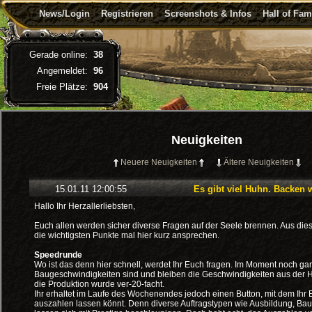
News/Login
Registrieren
Screenshots & Infos
Hall of Fa
Gerade online:
38
Angemeldet:
96
Freie Plätze:
904
Neuigkeiten
Neuere Neuigkeiten
Ältere Neuigkeiten
15.01.11 12:00:55
Es gibt viel Huhn. Backen w
Hallo Ihr Herzallerliebsten,
Euch allen werden sicher diverse Fragen auf der Seele brennen. Aus dies
die wichtigsten Punkte mal hier kurz ansprechen.
Speedrunde
Wo ist das denn hier schnell, werdet Ihr Euch fragen. Im Moment noch gar
Baugeschwindigkeiten sind und bleiben die Geschwindigkeiten aus der H
die Produktion wurde ver-20-facht.
Ihr erhaltet im Laufe des Wochenendes jedoch einen Button, mit dem Ihr 
auszahlen lassen könnt. Denn diverse Auftragstypen wie Ausbildung, Ba