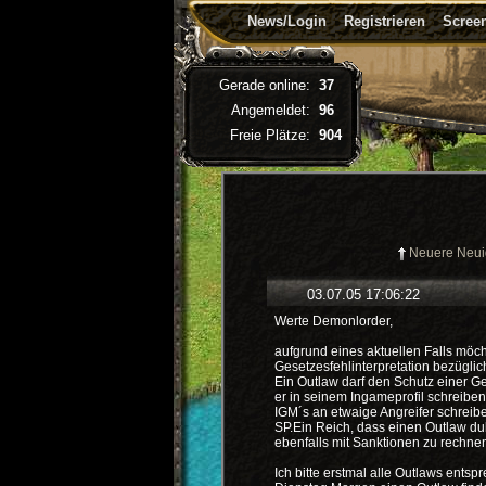
News/Login
Registrieren
Screen
Gerade online:
37
Angemeldet:
96
Freie Plätze:
904
Neuere Neui
03.07.05 17:06:22
Werte Demonlorder,
aufgrund eines aktuellen Falls möch
Gesetzesfehlinterpretation bezüglich
Ein Outlaw darf den Schutz einer G
er in seinem Ingameprofil schreiben
IGM´s an etwaige Angreifer schreibe
SP.Ein Reich, dass einen Outlaw dul
ebenfalls mit Sanktionen zu rechnen
Ich bitte erstmal alle Outlaws entsp