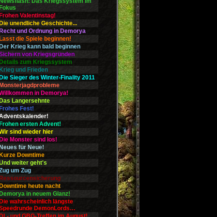
Newsflash: Das Kriegssystem im
Fokus
Frohen Valentinstag!
Die unendliche Geschichte...
Recht und Ordnung in Demorya
Lasst die Spiele beginnen!
Der Krieg kann bald beginnen
Sichern von Kriegsgründen
Details zum Kriegssystem
Krieg und Frieden
Die Sieger des Winter-Finality 2011
Monsterjagdprobleme
Willkommen in Demorya!
Das Langersehnte
Frohes Fest!
Adventskalender!
Frohen ersten Advent!
Wir sind wieder hier
Die Monster sind los!
Neues für Neue!
Kurze Downtime
Und weiter geht's
Zug um Zug
Ressourcensicherung
Downtime heute nacht
Demorya in neuem Glanz!
Die wahrscheinlich längste
Speedrunde DemonLords…
DL- und GBG-Treffen im August!