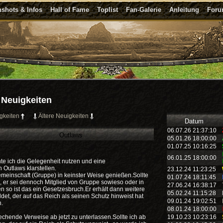
shots & Infos
Hall of Fame
Toplist
Fan-Galerie
Anleitung
For
Neuigkeiten
gkeiten
Ältere Neuigkeiten
Datum
06.07.26 21:37:10
Outlaws
05.01.26 18:00:00
01.07.25 10:16:25
06.01.25 18:00:00
te ich die Gelegenheit nutzen und eine
 Outlaws klarstellen.
23.12.24 11:23:25
emeinschaft (Gruppe) in keinster Weise genießen.Sollte
01.07.24 18:11:45
, er sei dennoch Mitglied von Gruppe sowieso oder in
27.06.24 16:38:17
n so ist das ein Gesetzesbruch.Er erhält dann weitere
05.02.24 11:15:28
det, der auf das Reich als seinen Schutz hinweist hat
09.01.24 19:02:51
.
08.01.24 18:00:00
rechende Verweise ab jetzt zu unterlassen.Sollte ich ab
19.10.23 10:23:16