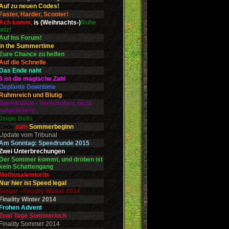
Auf zu neuen Codes!
Faster, Harder, Scooter!
Ach komm,
is (Weihnachts-)
Ruhe
jetz!
Auf Ins Forum!
In the Summertime
Eure Chance zu helfen
Auf die Schnelle
Das Ende naht
3 ist die magische Zahl
Geplante Downtime
Ruhmreich und Blutig
Speedrunde - Verschoben, nicht
aufgehoben!
Jingle Bells
Ende
zum
Sommerbeginn
Update vom Tribunal
Am Sonntag: Speedrunde 2015
Zwei Unterbrechungen
Der Sommer kommt, und droben ist
kein Schattengang
Methusalemlords
Nur hier ist Speed legal
Sieger - Finality Winter 2014
Finality Winter 2014
Frohen Advent
Zwei Tage Sommerloch
Finality Sommer 2014