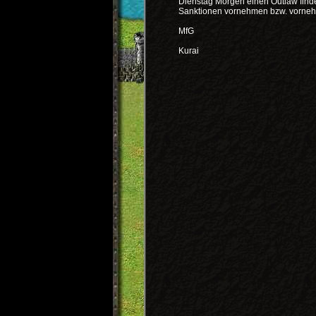
Dienstag Morgen einen Outlaw finden
Sanktionen vornehmen bzw. vorneh
MfG
Kurai