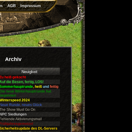
um
AGB
Impressum
Archiv
Neuigkeit
Zu heiß gekocht
Auf die Besen, fertig, LOS!
Sommerhauptrunde
,
heiß
und
fettig
Die neue Winterhauptrunde hat
begonnen
Winterspeed 2024
Neue Runde, neues Glück
The Show Must Go On
NPC Siedlungen
Fehlende Aktivierungsmail
Frühjahresgemetzel
Sicherheitsupdate des DL-Servers