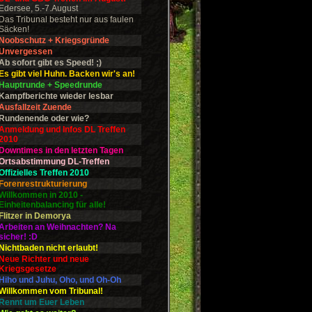
Edersee, 5.-7.August
Das Tribunal besteht nur aus faulen
Säcken!
Noobschutz + Kriegsgründe
Unvergessen
Ab sofort gibt es Speed! ;)
Es gibt viel Huhn. Backen wir's an!
Hauptrunde + Speedrunde
Kampfberichte wieder lesbar
Ausfallzeit Zuende
Rundenende oder wie?
Anmeldung und Infos DL Treffen
2010
Downtimes in den letzten Tagen
Ortsabstimmung DL-Treffen
Offizielles Treffen 2010
Forenrestrukturierung
Willkommen in 2010 -
Einheitenbalancing für alle!
Flitzer in Demorya
Arbeiten an Weihnachten? Na
sicher! :D
Nichtbaden nicht erlaubt!
Neue Richter und neue
Kriegsgesetze
Hiho und Juhu, Oho, und Oh-Oh
Willkommen vom Tribunal!
Rennt um Euer Leben