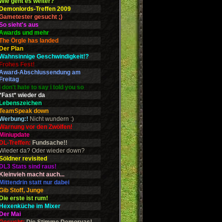
Wie geht es weiter?
Demonlords-Treffen 2009
Gametester gesucht ;)
So sieht's aus
Awards und mehr
The Örgle has landed
Der Plan
Wahnsinnige Geschwindigkeit!?
Frohes Fest!
Award-Abschlussendung am
Freitag
I don't hate to say i told you so
*Fast* wieder da
Lebenszeichen
TeamSpeak down
Werbung:!
Nicht wundern :)
Warnung vor den Zwölfen!
Miniupdate
DL-Treffen:
Fundsache!!
Wieder da? Oder wieder down?
Söldner revisited
DL3 Stats sind raus!
Kleinvieh macht auch...
Mittendrin statt nur dabei
Gib Stoff, Junge
Die erste ist rum!
Hexenküche im Mixer
Der Mai