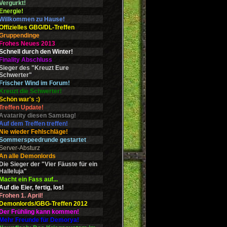
Vergurkt!
Energie!
Willkommen zu Hause!
Offizielles GBG/DL-Treffen
Gruppendinge
Frohes Neues 2013
Schnell durch den Winter!
Finality Abschluss
Sieger des "Kreuzt Eure
Schwerter"
Frischer Wind im Forum!
Kreuzt die Schwerter!
Schön war's :)
Treffen Update!
Avatarity diesen Samstag!
Auf dem Treffen treffen!
Nie wieder Fehlschläge!
Sommerspeedrunde gestartet
Server-Absturz
An alle Demonlords
Die Sieger der "Vier Fäuste für ein
Halleluja"
Macht ein Fass auf...
Auf die Eier, fertig, los!
Frohen 1. April!
Demonlords/GBG-Treffen 2012
Der Frühling kann kommen!
Mehr Freunde für Demorya!