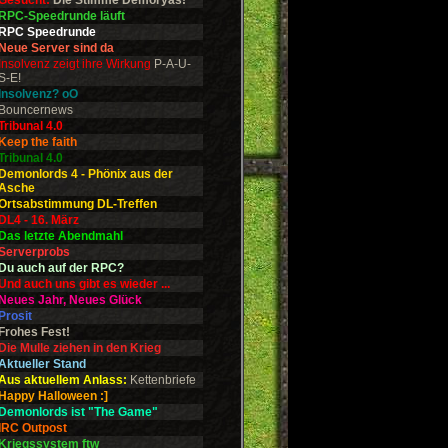
Gesucht:
Die Stimme Demoryas!
RPC-Speedrunde läuft
RPC Speedrunde
Neue Server sind da
Insolvenz zeigt ihre Wirkung
P-A-U-
S-E!
Insolvenz? oO
Bouncernews
Tribunal 4.0
Keep the faith
Tribunal 4.0
Demonlords 4 - Phönix aus der
Asche
Ortsabstimmung DL-Treffen
DL4 - 16. März
Das letzte Abendmahl
Serverprobs
Du auch auf der RPC?
Und auch uns gibt es wieder ...
Neues Jahr, Neues Glück
Prosit
Frohes Fest!
Die Mulle ziehen in den Krieg
Aktueller Stand
Aus aktuellem Anlass:
Kettenbriefe
Happy Halloween :]
Demonlords ist "The Game"
IRC Outpost
Kriegssystem ftw