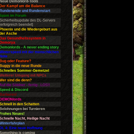
Neue Demonlord-Tools
Der Kampf um die Balance
Rundenende und Rundenstart
Spam im Forum
Sicherheitsupdate des DL-Servers
[erfolgreich beendet]
Phoenix und die Wiedergeburt aus
der Asche
Das Gesundheitssystem in
Demorya
Demonlords - A never ending story
Winterspeed mit der menschlichen
Note
Bug oder Feature?
Buggy in die neue Runde
Schnelles Sommer-Gemetzel
Weiterer Umgang mit NPCs
Wer sind die denn?
Auf die Söldner - fertig - LOS!!
Speed & Discord
Barbaren!
DEMONlords
Schnell in den Schatten
Belohnungen bei Turnieren
Frohes Neues!
Schnelle Nacht, Heilige Nacht
Winterfahrplan
DL 4: Eine neue Hoffnung
Something is coming