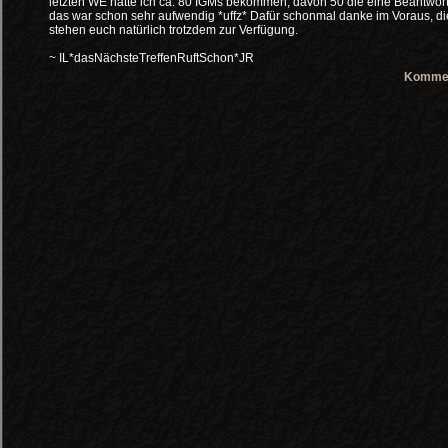
letzten WE hatte ich ca. 80 IGMs bekommen, davon 50 die eine Beantwortu
das war schon sehr aufwendig *uffz* Dafür schonmal danke im Voraus, d
stehen euch natürlich trotzdem zur Verfügung.
~ IL*dasNächsteTreffenRuftSchon*JR
Kommen