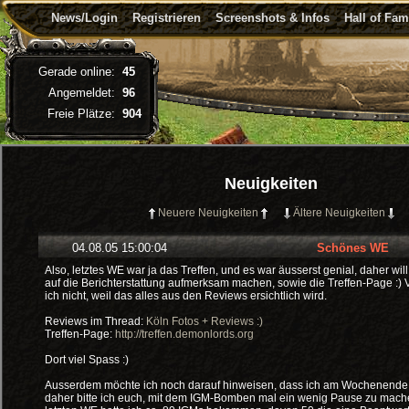
News/Login
Registrieren
Screenshots & Infos
Hall of Fa
Gerade online:
45
Angemeldet:
96
Freie Plätze:
904
Neuigkeiten
Neuere Neuigkeiten
Ältere Neuigkeiten
04.08.05 15:00:04
Schönes WE
Also, letztes WE war ja das Treffen, und es war äusserst genial, daher wil
auf die Berichterstattung aufmerksam machen, sowie die Treffen-Page :) 
ich nicht, weil das alles aus den Reviews ersichtlich wird.
Reviews im Thread:
Köln Fotos + Reviews :)
Treffen-Page:
http://treffen.demonlords.org
Dort viel Spass :)
Ausserdem möchte ich noch darauf hinweisen, dass ich am Wochenende 
daher bitte ich euch, mit dem IGM-Bomben mal ein wenig Pause zu mac