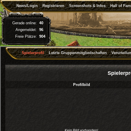
News/Login
Registrieren
Screenshots & Infos
Hall of Fa
Gerade online:
40
Angemeldet:
96
Freie Plätze:
904
Spielerprofil
Letzte Gruppenmitgliedschaften
Verurteilu
Spielerpr
Profilbild
Kein Bild vorhanden!