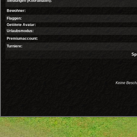
Siedlungen (Koordinaten):
Bewohner:
Flaggen:
Getötete Avatar:
Urlaubsmodus:
Premiumaccount:
Turniere:
Spi
Keine Besch