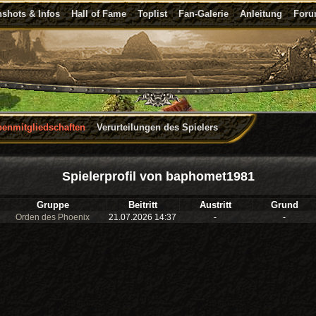
shots & Infos
Hall of Fame
Toplist
Fan-Galerie
Anleitung
For
penmitgliedschaften
Verurteilungen des Spielers
Spielerprofil von baphomet1981
Gruppe
Beitritt
Austritt
Grund
Orden des Phoenix
21.07.2026 14:37
-
-