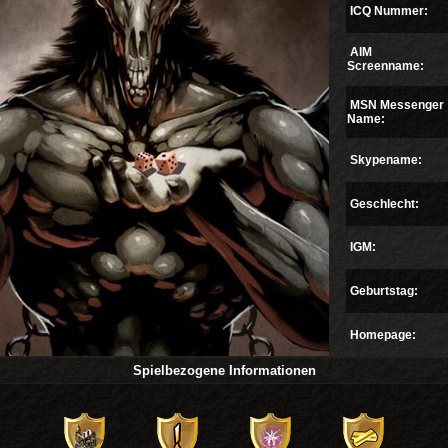
ICQ Nummer:
AIM
Screenname:
MSN Messenger
Name:
Skypename:
Geschlecht:
IGM:
Geburtstag:
Homepage:
Spielbezogene Informationen