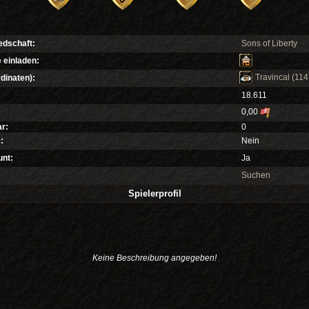
edschaft:
Sons of Liberty
 einladen:
Travincal
(114
dinaten):
18.611
0,00
r:
0
:
Nein
nt:
Ja
Suchen
Spielerprofil
Keine Beschreibung angegeben!