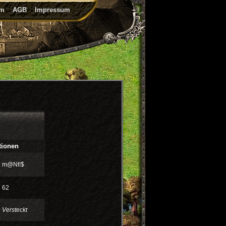
um
AGB
Impressum
tionen
m@Nt!$
62
Versteckt