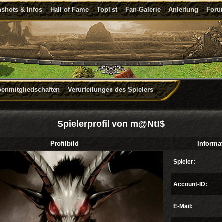
shots & Infos
Hall of Fame
Toplist
Fan-Galerie
Anleitung
For
penmitgliedschaften
Verurteilungen des Spielers
Spielerprofil von m@Nt!$
Profilbild
Informa
Spieler:
Account-ID:
E-Mail: