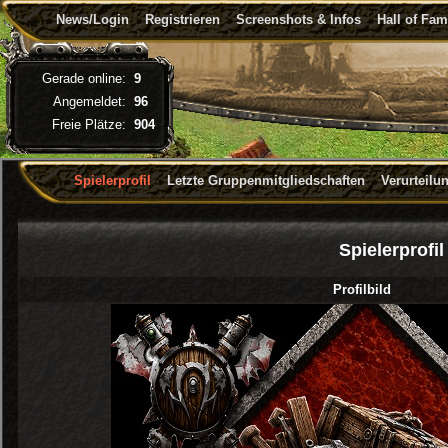
News/Login
Registrieren
Screenshots & Infos
Hall of Fa
Gerade online:
9
Angemeldet:
96
Freie Plätze:
904
Spielerprofil
Letzte Gruppenmitgliedschaften
Verurteilu
Spielerprofi
Profilbild