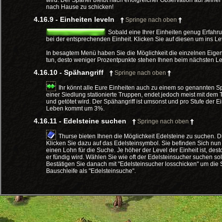
wird. Der Späher bleibt nach erfolgreicher Observation auf seine
nach Hause zu schicken!
4.16.9 - Einheiten leveln
Springe nach oben
Sobald eine Ihrer Einheiten genug Erfahr
bei der entsprechenden Einheit. Klicken Sie auf diesen um ins 
In besagtem Menü haben Sie die Möglichkeit die einzelnen Eigensc
tun, desto weniger Prozentpunkte stehen Ihnen beim nächsten Lev
4.16.10 - Spähangriff
Springe nach oben
Ihr könnt alle Eure Einheiten auch zu einem so genannten Spä
einer Siedlung stationierte Truppen, endet jedoch meist mit dem T
und getötet wird. Der Spähangriff ist umsonst und pro Stufe der E
Leben kommt um 3%.
4.16.11 - Edelsteine suchen
Springe nach oben
Thurse bieten Ihnen die Möglichkeit Edelsteine zu suchen.
Klicken Sie dazu auf das Edelsteinsymbol. Sie befinden Sich nun
einen Lohn für die Suche. Je höher der Level der Einheit ist, dest
er fündig wird. Wählen Sie wie oft der Edelsteinsucher suchen soll
Bestätigen Sie danach mit "Edelsteinsucher losschicken" um die S
Bauschleife als "Edelsteinsuche".