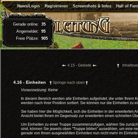
News/Login
Registrieren
Screenshots & Infos
Hall of Fa
Gerade online:
35
Angemeldet:
95
Freie Plätze:
905
4.15 - Gebiete
Inhaltsve
4.16 - Einheiten
Springe nach oben
Voraussetzung: Keine
In diesem Bereich werden alle Einheiten aufgelistet, die unter Ihrem 
werden nach ihrer Position sortiert. Sie können nur die Einheiten zu
Sie haben hier die Möglichkeit, sich die Einheiten in der erweiterte
Ansicht bietet Ihnen im Gegensatz zur erweiterten einen schnellen Übe
Um Einheiten zu einer Truppe zusammenzufügen, wählen Sie zunächst
sind, können Sie jeweils oben "Truppe bilden" auswählen, um eine neu
gerade von Ihnen ausgewählten Einheiten nun nicht mehr im Einheit