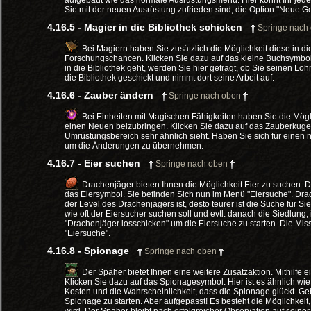
aufgebaut wie das normale Ausrüstungsmenü. Hier könnt Ihr je
Sie mit der neuen Ausrüstung zufrieden sind, die Option "Neue 
4.16.5 - Magier in die Bibliothek schicken
Springe nach
Bei Magiern haben Sie zusätzlich die Möglichkeit diese in di
Forschungschancen. Klicken Sie dazu auf das kleine Buchsymbol. 
in die Bibliothek geht, werden Sie hier gefragt, ob Sie seinen Lo
die Bibliothek geschickt und nimmt dort seine Arbeit auf.
4.16.6 - Zauber ändern
Springe nach oben
Bei Einheiten mit Magischen Fähigkeiten haben Sie die Mögl
einen Neuen beizubringen. Klicken Sie dazu auf das Zauberkuge
Umrüstungsbereich sehr ähnlich sieht. Haben Sie sich für einen
um die Änderungen zu übernehmen.
4.16.7 - Eier suchen
Springe nach oben
Drachenjäger bieten Ihnen die Möglichkeit Eier zu suchen. 
das Eiersymbol. Sie befinden Sich nun im Menü "Eiersuche". Drac
der Level des Drachenjägers ist, desto teurer ist die Suche für Si
wie oft der Eiersucher suchen soll und evtl. danach die Siedlung, 
"Drachenjäger losschicken" um die Eiersuche zu starten. Die Miss
"Eiersuche".
4.16.8 - Spionage
Springe nach oben
Der Späher bietet Ihnen eine weitere Zusatzaktion. Mithilfe
Klicken Sie dazu auf das Spionagesymbol. Hier ist es ähnlich wi
Kosten und die Wahrscheinlichkeit, dass die Spionage glückt. Geb
Spionage zu starten. Aber aufgepasst! Es besteht die Möglichkeit,