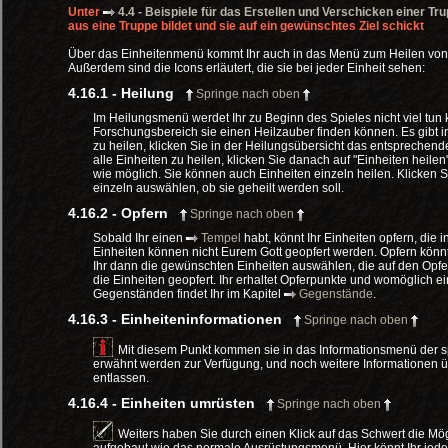
Unter
4.4 - Beispiele für das Erstellen und Verschicken einer Tr
aus eine Truppe bildet und sie auf ein gewünschtes Ziel schickt
Über das Einheitenmenü kommt Ihr auch in das Menü zum Heilen von 
Außerdem sind die Icons erläutert, die sie bei jeder Einheit sehen:
4.16.1 - Heilung
Springe nach oben
Im Heilungsmenü werdet Ihr zu Beginn des Spieles nicht viel tun 
Forschungsbereich sie einen Heilzauber finden können. Es gibt i
zu heilen, klicken Sie in der Heilungsübersicht das entsprech
alle Einheiten zu heilen, klicken Sie danach auf "Einheiten heilen
wie möglich. Sie können auch Einheiten einzeln heilen. Klicken 
einzeln auswählen, ob sie geheilt werden soll.
4.16.2 - Opfern
Springe nach oben
Sobald Ihr einen
Tempel
habt, könnt Ihr Einheiten opfern, die
Einheiten können nicht Eurem Gott geopfert werden. Opfern könnt
Ihr dann die gewünschten Einheiten auswählen, die auf den Opfer
die Einheiten geopfert. Ihr erhaltet Opferpunkte und womöglich
Gegenständen findet Ihr im Kapitel
Gegenstände
.
4.16.3 - Einheiteninformationen
Springe nach oben
Mit diesem Punkt kommen sie in das Informationsmenü der spe
erwähnt werden zur Verfügung, und noch weitere Informationen übe
entlassen.
4.16.4 - Einheiten umrüsten
Springe nach oben
Weiters haben Sie durch einen Klick auf das Schwert die Mö