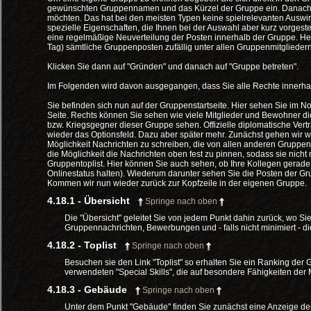
gewünschten Gruppennamen und das Kürzel der Gruppe ein. Danach m
möchten. Das hat bei den meisten Typen keine spielrelevanten Auswi
spezielle Eigenschaften, die Ihnen bei der Auswahl aber kurz vorgeste
eine regelmäßige Neuverteilung der Posten innerhalb der Gruppe. Her
Tag) sämtliche Gruppenposten zufällig unter allen Gruppenmitgliedern 
Klicken Sie dann auf "Gründen" und danach auf "Gruppe betreten".
Im Folgenden wird davon ausgegangen, dass Sie alle Rechte innerha
Sie befinden sich nun auf der Gruppenstartseite. Hier sehen Sie im N
Seite. Rechts können Sie sehen wie viele Mitglieder und Bewohner die
bzw. Kriegsgegner dieser Gruppe sehen. Offizielle diplomatische Ver
wieder das Optionsfeld. Dazu aber später mehr. Zunächst gehen wir we
Möglichkeit Nachrichten zu schreiben, die von allen anderen Gruppe
die Möglichkeit die Nachrichten oben fest zu pinnen, sodass sie nich
Gruppentoplist. Hier können Sie auch sehen, ob Ihre Kollegen gerade 
Onlinestatus halten). Wiederum darunter sehen Sie die Posten der Gr
Kommen wir nun wieder zurück zur Kopfzeile in der eigenen Gruppe.
4.18.1 - Übersicht
Springe nach oben
Die "Übersicht" geleitet Sie von jedem Punkt dahin zurück, wo Sie
Gruppennachrichten, Bewerbungen und - falls nicht minimiert - 
4.18.2 - Toplist
Springe nach oben
Besuchen sie den Link "Toplist" so erhalten Sie ein Ranking der 
verwendeten "Special Skills", die auf besondere Fähigkeiten der 
4.18.3 - Gebäude
Springe nach oben
Unter dem Punkt "Gebäude" finden Sie zunächst eine Anzeige de