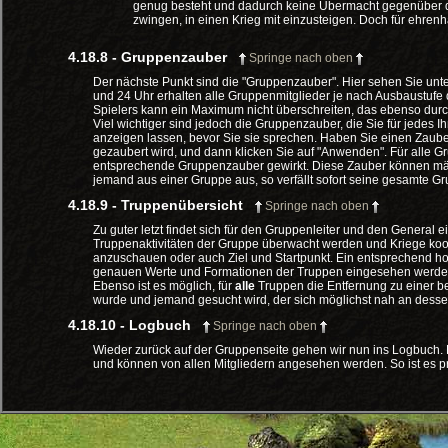
genug besteht und dadurch keine Übermacht gegenüber de
zwingen, in einen Krieg mit einzusteigen. Doch für ehrenha
4.18.8 - Gruppenzauber
Springe nach oben
Der nächste Punkt sind die "Gruppenzauber". Hier sehen Sie unte
und 24 Uhr erhalten alle Gruppenmitglieder je nach Ausbaustuf
Spielers kann ein Maximum nicht überschreiten, das ebenso durc
Viel wichtiger sind jedoch die Gruppenzauber, die Sie für jedes 
anzeigen lassen, bevor Sie sie sprechen. Haben Sie einen Zaube
gezaubert wird, und dann klicken Sie auf "Anwenden". Für alle G
entsprechende Gruppenzauber gewirkt. Diese Zauber können mächt
jemand aus einer Gruppe aus, so verfällt sofort seine gesamte 
4.18.9 - Truppenübersicht
Springe nach oben
Zu guter letzt findet sich für den Gruppenleiter und den General
Truppenaktivitäten der Gruppe überwacht werden und Kriege koord
anzuschauen oder auch Ziel und Startpunkt. Ein entsprechend 
genauen Werte und Formationen der Truppen eingesehen werde
Ebenso ist es möglich, für
alle
Truppen die Entfernung zu einer be
wurde und jemand gesucht wird, der sich möglichst nah an dessen
4.18.10 - Logbuch
Springe nach oben
Wieder zurück auf der Gruppenseite gehen wir nun ins Logbuch. 
und können von allen Mitgliedern angesehen werden. So ist es pr