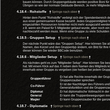
bauen können. Durch Gruppengebäude werden positive Boni für all
Übrigen so wie der normale Gebäude-Bereich. Je mehr Mitgliede
4.18.4 - Rohstoffe
Springe nach oben
Hinter dem Punkt "Rohstoffe" verbirgt sich der Spendenbereich
aus einer gemeinsamen Kasse bezahlt. Jedes Gruppenmitglied hat
eingezahlten Ressourcen hinterher nicht mehr ausgezahlt werden.
z.B. wenn ein Palast für 5 Mitglieder gebaut wurde, aber noch e
nachbezahlt werden muss. Wenn eine Gruppe zu viele Schulden 
4.18.5 - Gruppen Setup
Springe nach oben
Der nächste Punkt wäre das "Gruppen Setup". Hier können Sie alle
Namen, das Kürzel und den Gruppentyp ändern, ein Bild für Ihr
dieser können Sie wieder BBCode benutzen.
4.18.6 - Mitglieder Setup
Springe nach oben
Als nächstes geht es zum "Mitglieder Setup". Hier können Sie b
hat. Mit einem Klick auf das X neben dem Namen des Mitglieds 
innerhalb einer Gruppe zu vergeben (sie heißen bei jedem Grupp
Er hat alle Rechte innerhalb der Gru
Gruppenführer
Gruppenzauber sprechen
Er ist der Nachfolger des Führers un
Co-Führer
Generalsfunktion und die Gruppenza
Diplomat
Er hat diplomatische Vollmacht in de
General
Er kann die Truppenbewegungen inn
Magier
Er kann Gruppenzauber für die ganz
4.18.7 - Diplomatie
Springe nach oben