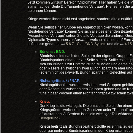
Jetzt kommen wir zum Bereich "Diplomatie". Hier haben Sie die M
starten auf der Seite Dipl"Eingehende Verträge". Hier sehen Si
ablehnen können.
Kriege werden Ihnen nicht erst angeboten, sondern direkt erklärt!
Wenn Sie selbst einer Gruppe ein Angebot schicken wollen, kön
"Bestehende Verträge" können Sie sich alle bestehenden Bezieh
"Ausgehende Verträge" sehen Sie alle Verträge die anderen Grupp
Diplomatie-Typen stehen zur Auswahl, welche nicht nur auf Eure
auf das so genannte
5.6.7 - Clan/BND-System
und die
4.15 
Bündnis / BND:
Bündnisse sind nach den Spielern der eigenen Gruppe Eure 
Bündnispartner einander zur Seite stehen. Sollte es beis
sich ein Bündnis zur Unterstützung zu holen und gemei
oder Rasereien zwischen zwei Bündnispartnern eher ung
(sofern nicht deaktiviert), Bündnispartner in Gefechten au
Nichtangriffspakt / NAP:
Nichtangriffspakte werden zwischen zwei Gruppen gebilde
oder Rasereien zwischen den Gruppen geben und im Krieg 
für ein paar Wochen einen Nichtangriffspakt zwischen zw
Krieg:
Der Krieg ist die wichtigste Diplomatie im Spiel. Um eine
Kriegsgründe, welche in den Gesetzen unter "Tribunal" au
oft ausrauben. Außerdem ist es ein wichtiger Teil währen
Belagerung
)
Kriegsbeitritt als Bündnispartner
: Sollte es einmal zu 
oder gar mehrere Bündnispartner in den Krieg miteinzube