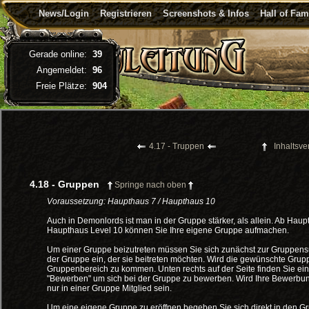
News/Login
Registrieren
Screenshots & Infos
Hall of Fa
Gerade online:
39
Angemeldet:
96
Freie Plätze:
904
4.17 - Truppen
Inhaltsve
4.18 - Gruppen
Springe nach oben
Voraussetzung: Haupthaus 7 / Haupthaus 10
Auch in Demonlords ist man in der Gruppe stärker, als allein. Ab Hau
Haupthaus Level 10 können Sie Ihre eigene Gruppe aufmachen.
Um einer Gruppe beizutreten müssen Sie sich zunächst zur Gruppen
der Gruppe ein, der sie beitreten möchten. Wird die gewünschte Gr
Gruppenbereich zu kommen. Unten rechts auf der Seite finden Sie eine
"Bewerben" um sich bei der Gruppe zu bewerben. Wird Ihre Bewerbung 
nur in einer Gruppe Mitglied sein.
Um eine eigene Gruppe zu eröffnen begeben Sie sich direkt in den G