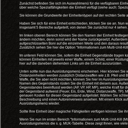
Zunächst befinden Sie sich im Auswahlmenü für die verfügbaren Einh
über welche Spezialfähigkeiten die Einheit verfügt (siehe auch: Spezia
Sie können die Grundwerte der Einheitentypen auf der rechten Seite 
Haben Sie sich für eine Einheit entschieden, klicken Sie sie an. Nun w
insgesamt 5 Bereiche aufgeteilt, von denen Sie zunächst nur 4 sehen.
Im linken oberen Bereich können Sie den Namen der Einheit festlegen. 
ändern möchten, denn sonst wird der Name zurückgesetzt. Außerdem s
aufgeschlüsselten Boni auf die einzelnen Werte und den daraus resu
Zusätzlich sehen Sie hier die Option "Informationen zum Multi-Unit-Ki
Im unteren Feld können Sie, sofern die Einheit Gegenstände tragen ka
können Einheiten mit jeweils einer Waffe, einem Schild, einer Rüstun
hier auf die daneben stehenden Links um die Einheit auszurüsten.
Unten sollte nun das Ausrüstungsmenü erscheinen. Hier können Sie wäh
Distanzeinheiten werden zusätzlich Distanzwaffen wie z.B. Pfeil und Bo
Waffe, die Sie aber nicht möchten, können Sie hier im Ausrüstungsmen
Namen des Gegenstands rüsten Sie die Einheit mit diesem aus. Auße
Gegenstandes beeinflusst werden (AP, VP, HP, MP), welche Kraft für
der Gegenstand aufweist (Feuer, Eis, Erde, Wind, Distanzwaffe, TP). 
genauen Kosten für diesen Gegenstand aufgelistet. Wählen Sie schli
Beschreibung und einen Autorenverweis ansehen. Mit einem Klick auf
Ausrüstungsmenü wieder.
Sollte Ihre Einheit über magische Fähigkeiten verfügen können Sie ih
Wenn Sie nun im ersten Bereich "Informationen zum Multi-Unit-Kill (MUK
Ausrüstungsmenüs die s. g. MUK-Tabelle. Diese zeigt Ihnen, wie viele 