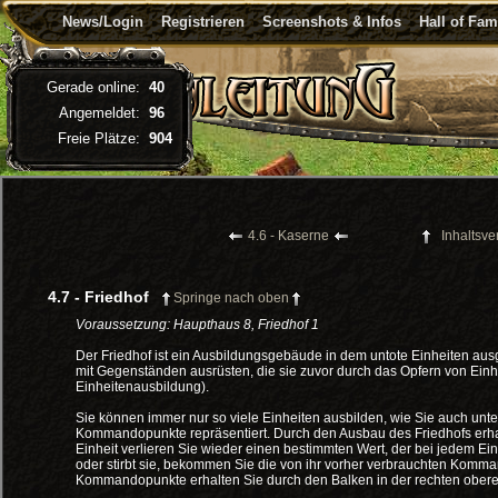
News/Login
Registrieren
Screenshots & Infos
Hall of Fa
Gerade online:
40
Angemeldet:
96
Freie Plätze:
904
4.6 - Kaserne
Inhaltsve
4.7 - Friedhof
Springe nach oben
Voraussetzung: Haupthaus 8, Friedhof 1
Der Friedhof ist ein Ausbildungsgebäude in dem untote Einheiten ausg
mit Gegenständen ausrüsten, die sie zuvor durch das Opfern von Einh
Einheitenausbildung).
Sie können immer nur so viele Einheiten ausbilden, wie Sie auch unter
Kommandopunkte repräsentiert. Durch den Ausbau des Friedhofs erha
Einheit verlieren Sie wieder einen bestimmten Wert, der bei jedem Einh
oder stirbt sie, bekommen Sie die von ihr vorher verbrauchten Komma
Kommandopunkte erhalten Sie durch den Balken in der rechten ober