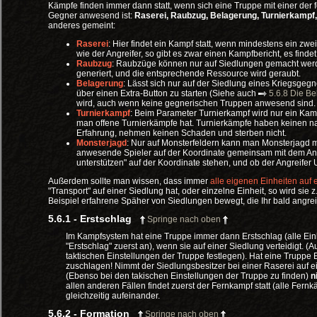
Kämpfe finden immer dann statt, wenn sich eine Truppe mit einer der
Gegner anwesend ist:
Raserei, Raubzug, Belagerung, Turnierkampf
anderes gemeint:
Raserei
: Hier findet ein Kampf statt, wenn mindestens ein zw
wie der Angreifer, so gibt es zwar einen Kampfbericht, es findet
Raubzug
: Raubzüge können nur auf Siedlungen gemacht werd
generiert, und die entsprechende Ressource wird geraubt.
Belagerung
: Lässt sich nur auf der Siedlung eines Kriegsge
über einen Extra-Button zu starten (Siehe auch
5.6.8 Die B
wird, auch wenn keine gegnerischen Truppen anwesend sind.
Turnierkampf
: Beim Parameter Turnierkampf wird nur ein Kampf
man offene Turnierkämpfe hat. Turnierkämpfe haben keinen nac
Erfahrung, nehmen keinen Schaden und sterben nicht.
Monsterjagd
: Nur auf Monsterfeldern kann man Monsterjagd m
anwesende Spieler auf der Koordinate gemeinsam mit dem Angr
unterstützen" auf der Koordinate stehen, und ob der Angreifer
Außerdem sollte man wissen, dass immer
alle eigenen Einheiten auf 
"Transport" auf einer Siedlung hat, oder einzelne Einheit, so wird si
Beispiel erfahrene Späher von Siedlungen bewegt, die Ihr bald angreif
5.6.1 - Erstschlag
Springe nach oben
Im Kampfsystem hat eine Truppe immer dann Erstschlag (alle Ein
"Erstschlag" zuerst an), wenn sie auf einer Siedlung verteidigt. 
taktischen Einstellungen der Truppe festlegen). Hat eine Truppe 
zuschlagen! Nimmt der Siedlungsbesitzer bei einer Raserei auf 
(Ebenso bei den takischen Einstellungen der Truppe zu finden)
n
allen anderen Fällen findet zuerst der Fernkampf statt (alle Fernk
gleichzeitig aufeinander.
5.6.2 - Formation
Springe nach oben