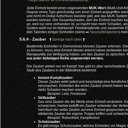
- Gegenstände für Einheitenausbildung
.
Jede Einheit besitzt einen sogenannten
MUK-Wert
(Multi-Unit-Ki
Gegner eines Typs gleichzeitig von einer Einheit angegriffen werd
und nicht im Detail Aufschluss darüber gibt, wie das MUK-System 
werden können. Der Gesamtschaden, den die Einheit machen kann, w
an, weil nur eine vorhanden ist, so macht man mehr Schaden, a
System wirkt nur im Nahkampf. Fernkämpfende und zaubernde Ei
den Talenten einiger Einheiten (siehe
Spezialfähigkeiten
) meh
5.6.4 - Zauber
Springe nach oben
Bestimmte Einheiten in Demonlords können Zauber erlernen. Di
zu können, muss eine Einheit diesen erlernt haben (entweder be
Manapunkte zur Verfügung haben, um den Zauber zu sprechen. Kam
aus jeder beliebigen Reihe angewendet werden.
Die Zauber wirken nur im Kampf, hier gibt es aber verschiedene 
Stufe des Zaubers in der Bibliothek bestimmt:
Instant-Kampfzauber:
Dieser Zauber wirkt sofort und beschädigt eine
feindliche
verursachen. Einheiten die einen Zauber erlernt haben k
mehr Schaden machen würden.
Beispiel: Leid, Frostnova
Skillzauber
Das sind Zauber die die Werte einer Einheit verändern. E
schwächen, hierbei betrifft ein Zauber entweder die Verte
mehrfach der selbe Zauber auf eine Einheit gesprochen we
stärkende Zauber die eigene Truppe treffen und schwäc
Beispiel: Robustheit, Kampfeslust
Schutzzauber
Es gibt einige Schutzzauber, welche Einheiten vor Magie