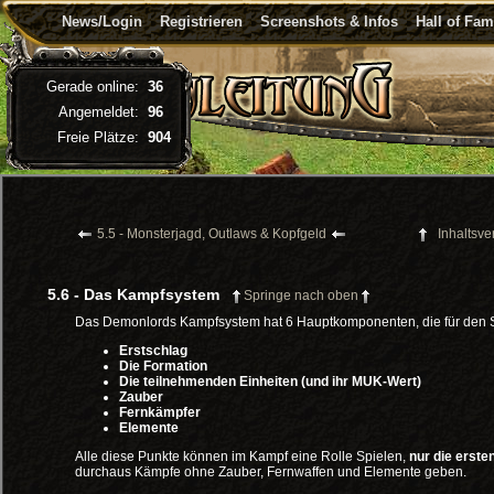
News/Login
Registrieren
Screenshots & Infos
Hall of Fa
Gerade online:
36
Angemeldet:
96
Freie Plätze:
904
5.5 - Monsterjagd, Outlaws & Kopfgeld
Inhaltsve
5.6 - Das Kampfsystem
Springe nach oben
Das Demonlords Kampfsystem hat 6 Hauptkomponenten, die für den Sp
Erstschlag
Die Formation
Die teilnehmenden Einheiten (und ihr MUK-Wert)
Zauber
Fernkämpfer
Elemente
Alle diese Punkte können im Kampf eine Rolle Spielen,
nur die erst
durchaus Kämpfe ohne Zauber, Fernwaffen und Elemente geben.