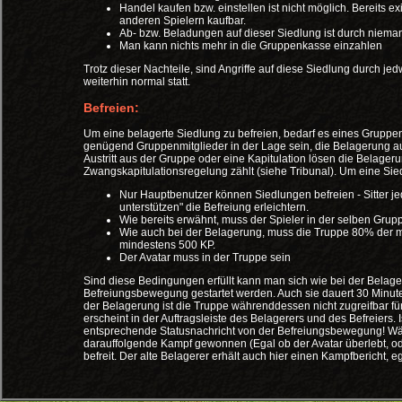
Handel kaufen bzw. einstellen ist nicht möglich. Bereits 
anderen Spielern kaufbar.
Ab- bzw. Beladungen auf dieser Siedlung ist durch niem
Man kann nichts mehr in die Gruppenkasse einzahlen
Trotz dieser Nachteile, sind Angriffe auf diese Siedlung durch j
weiterhin normal statt.
Befreien:
Um eine belagerte Siedlung zu befreien, bedarf es eines Gruppenm
genügend Gruppenmitglieder in der Lage sein, die Belagerung au
Austritt aus der Gruppe oder eine Kapitulation lösen die Belagerung s
Zwangskapitulationsregelung zählt (siehe Tribunal). Um eine Siedl
Nur Hauptbenutzer können Siedlungen befreien - Sitter je
unterstützen" die Befreiung erleichtern.
Wie bereits erwähnt, muss der Spieler in der selben Grup
Wie auch bei der Belagerung, muss die Truppe 80% der 
mindestens 500 KP.
Der Avatar muss in der Truppe sein
Sind diese Bedingungen erfüllt kann man sich wie bei der Belager
Befreiungsbewegung gestartet werden. Auch sie dauert 30 Minut
der Belagerung ist die Truppe währenddessen nicht zugreifbar für
erscheint in der Auftragsleiste des Belagerers und des Befreiers. I
entsprechende Statusnachricht von der Befreiungsbewegung! Wäh
darauffolgende Kampf gewonnen (Egal ob der Avatar überlebt, od
befreit. Der alte Belagerer erhält auch hier einen Kampfbericht, 