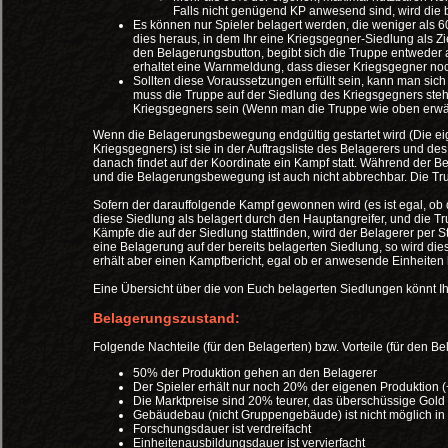
Falls nicht genügend KP anwesend sind, wird die 
Es können nur Spieler belagert werden, die weniger als 
dies heraus, in dem Ihr eine Kriegsgegner-Siedlung als Zi
den Belagerungsbutton, begibt sich die Truppe entweder au
erhaltet eine Warnmeldung, dass dieser Kriegsgegner noch
Sollten diese Voraussetzungen erfüllt sein, kann man si
muss die Truppe auf der Siedlung des Kriegsgegners ste
Kriegsgegners sein (Wenn man die Truppe wie oben erwähn
Wenn die Belagerungsbewegung endgültig gestartet wird (Die eig
Kriegsgegners) ist sie in der Auftragsliste des Belagerers und d
danach findet auf der Koordinate ein Kampf statt. Während der B
und die Belagerungsbewegung ist auch nicht abbrechbar. Die Tru
Sofern der darauffolgende Kampf gewonnen wird (es ist egal, ob 
diese Siedlung als belagert durch den Hauptangreifer, und die 
Kämpfe die auf der Siedlung stattfinden, wird der Belagerer per St
eine Belagerung auf der bereits belagerten Siedlung, so wird di
erhält aber einen Kampfbericht, egal ob er anwesende Einheiten h
Eine Übersicht über die von Euch belagerten Siedlungen könnt Ih
Belagerungszustand:
Folgende Nachteile (für den Belagerten) bzw. Vorteile (für den B
50% der Produktion gehen an den Belagerer
Der Spieler erhält nur noch 20% der eigenen Produktion (
Die Marktpreise sind 20% teurer, das überschüssige Gold 
Gebäudebau (nicht Gruppengebäude) ist nicht möglich in
Forschungsdauer ist verdreifacht
Einheitenausbildungsdauer ist vervierfacht