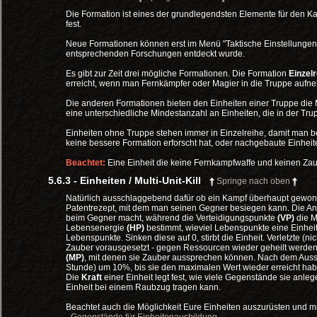
Die Formation ist eines der grundlegendsten Elemente für den Ka
fest.
Neue Formationen können erst im Menü "Taktische Einstellunge
entsprechenden Forschungen entdeckt wurde.
Es gibt zur Zeit drei mögliche Formationen. Die Formation
Einzel
erreicht, wenn man Fernkämpfer oder Magier in die Truppe aufne
Die anderen Formationen bieten den Einheiten einer Truppe die Mö
eine unterschiedliche Mindestanzahl an Einheiten, die in der T
Einheiten ohne Truppe stehen immer in Einzelreihe, damit man b
keine bessere Formation erforscht hat, oder nachgebaute Einheiten
Beachtet:
Eine Einheit die keine Fernkampfwaffe und keinen Zaub
5.6.3 - Einheiten / Multi-Unit-Kill
Springe nach oben
Natürlich ausschlaggebend dafür ob ein Kampf überhaupt gewonn
Patentrezept, mit dem man seinen Gegner besiegen kann. Die An
beim Gegner macht, während die Verteidigungspunkte
(VP)
die M
Lebensenergie
(HP)
bestimmt, wieviel Lebenspunkte eine Einheit 
Lebenspunkte. Sinken diese auf 0, stirbt die Einheit. Verletzte 
Zauber vorausgesetzt - gegen Ressourcen wieder geheilt werde
(MP)
, mit denen sie Zauber aussprechen können. Nach dem Aussp
Stunde) um 10%, bis sie den maximalen Wert wieder erreicht hab
Die
Kraft
einer Einheit legt fest, wie viele Gegenstände sie anle
Einheit bei einem Raubzug tragen kann.
Beachtet auch die Möglichkeit Eure Einheiten auszurüsten und 