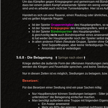
Um das Kämpfen gegen Kriegsgegner und gemeinsam mit Bündnisp
dass bei einem jedem Kampf anwesende Spieler ein wenig vorsort
sind und es arbeitet auch nicht bei Turnierkämpfen. Hier ist es Au
Handelt es sich um eine Raserei, einen Raubzug oder ähnliches,
und es gelten folgende Regeln:
Ist der Spieler
Gruppenmitglied
des Hauptangreifers, so w
Ist der Spieler
Kriegsgegner
des Hauptangreifers, wird er 
Ist der Spieler
Bündnispartner
des Hauptangreifers
& gleichzeitig
nicht
auch Bündnispartner eines anwesend
& hat weder der Hauptangreifer noch der Spieler selbst da
In allen anderen Fällen (Neutrale Gruppe, Spieler ohne 
Sind Supporttruppen, aber keine Verteidigungs-Tr
Ansonsten wird er verteidigen
5.6.8 - Die Belagerung
Springe nach oben
Kriege stellen die äußerste Form der offensiven Handlungen zwi
werden die Klingen und Feuerbälle sprechen, und keine Siedlung i
Nur in diesen Zeiten ist es möglich, Siedlungen zu belagern, bzw.
Besetzen:
Für das Besetzen einer Siedlung sind ein paar Sachen nötig:
Nur Hauptbenutzer können Siedlungen belagern - Sitter je
unterstützen" die Belagerung einfacher machen.
Man benötigt außerdem eine Truppe mit folgenden Eigens
Ein Avatar anwesend
Mehr als 80% der eigenen, maximal nutzbaren K