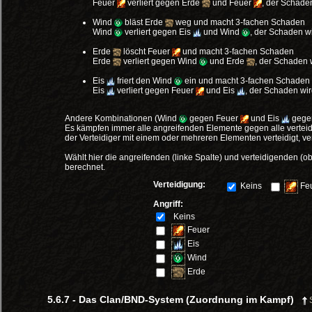
Feuer
verliert gegen Erde
und Feuer
, der Schaden
Wind
bläst Erde
weg und macht 3-fachen Schaden
Wind
verliert gegen Eis
und Wind
, der Schaden wi
Erde
löscht Feuer
und macht 3-fachen Schaden
Erde
verliert gegen Wind
und Erde
, der Schaden w
Eis
friert den Wind
ein und macht 3-fachen Schaden
Eis
verliert gegen Feuer
und Eis
, der Schaden wird
Andere Kombinationen (Wind
gegen Feuer
und Eis
gege
Es kämpfen immer alle angreifenden Elemente gegen alle vertei
der Verteidiger mit einem oder mehreren Elementen verteidigt, ve
Wählt hier die angreifenden (linke Spalte) und verteidigenden 
berechnet.
Verteidigung:
Keins
Fe
Angriff:
Keins
Feuer
Eis
Wind
Erde
5.6.7 - Das Clan/BND-System (Zuordnung im Kampf)
S