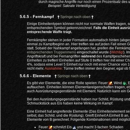
durch magische Angriffe nur noch einen Prozentsatz des 
Beispiel: Sakrale Verteidigung
5.6.5 - Fernkampf
Springe nach oben
Einige Einheitentypen können nicht nur normale Waffen tragen, 
entsprechenden Symbol gekennzeichnet.
Falls die Einheit ausr
entsprechende Waffe trägt.
Fernkämpfer stehen in jeder Formation automatisch hinten (abge
einmal zu Kampfbeginn an. Hier treffen sie auf jeden Fall einen
statt. Sobald der Nahkampf angefangen hat, greifen die Fernkämp
entsprechenden Truppenmenü
eingeschaltet wurde (
Wichtig!
). I
Angriffskraft und bei Fernangriffen
während
des Kampfgeschehens 
Einheiten zu treffen! Einheiten auf Stufe 0 treffen hier mit eine
4%, sodass eine Level 5 Einheit nur noch mit einer Chance von 10
nicht mehr.
Ausnahme:
Türme treffen immer den Gegner, egal ob
5.6.6 - Elemente
Springe nach oben
Es gibt vier Elemente, die eine Rolle spielen: Feuer
, Wind
, 
auftauchen. Einheiten können Elementareigenschaften tragen, eb
auch Ausrüstungsgegenstände mit Element. Natürlich kann ein G
Bei den Ausrüstungsgegenstände haben nur Schild, Rüstung und
Schmuckstück aus Eis haben keine Wirkung im Kampf.
Eine Einheit hat angreifende Elemente (Das Einheitenelement se
selbst, das Schild, und die Rüstung). Greift Einheit A Einheit B
Elemente von B gerechnet. Folgende Kombinationen sind möglic
Feuer
schmilzt Eis
und macht 3-fachen Schaden