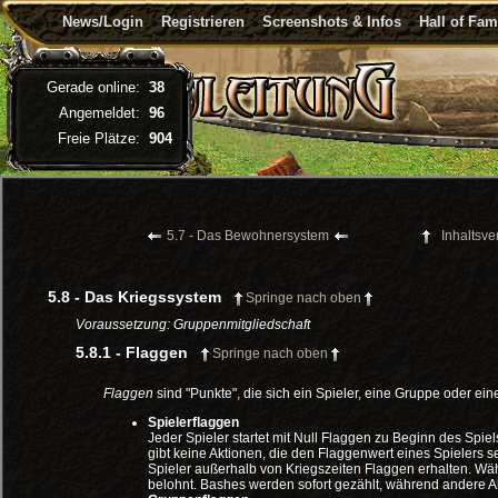
News/Login
Registrieren
Screenshots & Infos
Hall of Fa
Gerade online:
38
Angemeldet:
96
Freie Plätze:
904
5.7 - Das Bewohnersystem
Inhaltsve
5.8 - Das Kriegssystem
Springe nach oben
Voraussetzung: Gruppenmitgliedschaft
5.8.1 - Flaggen
Springe nach oben
Flaggen
sind "Punkte", die sich ein Spieler, eine Gruppe oder ein
Spielerflaggen
Jeder Spieler startet mit Null Flaggen zu Beginn des Spiel
gibt keine Aktionen, die den Flaggenwert eines Spielers 
Spieler außerhalb von Kriegszeiten Flaggen erhalten. Wä
belohnt. Bashes werden sofort gezählt, während andere 