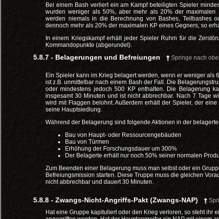
Bei einem Bash verliert ein am Kampf beteiligten Spieler min
wurden weniger als 50%, aber mehr als 20% der maximalen
werden niemals in die Berechnung von Bashes, Teilbashes ode
dennoch mehr als 20% der maximalen KP eines Gegners, so erhäl
In einem Kriegskampf erhält jeder Spieler Ruhm für die Zerstö
Kommandopunkte (abgerundet).
5.8.7 - Belagerungen und Befreiungen
Springe nach ob
Ein Spieler kann im Krieg belagert werden, wenn er weniger al
ist z.B. unmittelbar nach einem Bash der Fall. Die Belagerun
oder mindestens jedoch 500 KP enthalten. Die Belagerung ka
insgesamt 30 Minuten und ist nicht abbrechbar. Nach 7 Tage w
wird mit Flaggen belohnt. Außerdem erhält der Spieler, der eine
seine Hauptsiedlung.
Während der Belagerung sind folgende Aktionen in der belagerten
Bau von Haupt- oder Ressourcengebäuden
Bau von Türmen
Erhöhung der Forschungsdauer um 300%
Der Belagerte erhält nur noch 50% seiner normalen Produ
Zum Beenden einer Belagerung muss man selbst oder ein Gruppen
Befreiungsmission starten. Diese Truppe muss die gleichen Vorau
nicht abbrechbar und dauert 30 Minuten.
5.8.8 - Zwangs-Nicht-Angriffs-Pakt (Zwangs-NAP)
Spr
Hat eine Gruppe kapituliert oder den Krieg verloren, so steht i