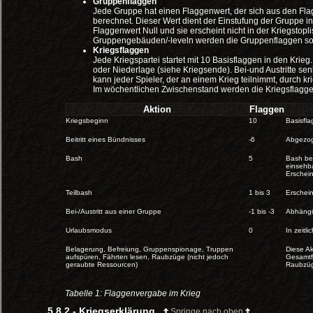
Gruppenflaggen
Jede Gruppe hat einen Flaggenwert, der sich aus den F
berechnet. Dieser Wert dient der Einstufung der Gruppe in 
Flaggenwert Null und sie erscheint nicht in der Kriegstopli
Gruppengebäuden/-leveln werden die Gruppenflaggen sof
Kriegsflaggen
Jede Kriegspartei startet mit 10 Basisflaggen in den Kri
oder Niederlage (siehe Kriegsende). Bei-und Austritte se
kann jeder Spieler, der an einem Krieg teilnimmt, durch k
Im wöchentlichen Zwischenstand werden die Kriegsflagge
Aktion
Flaggen
Kriegsbeginn
10
Basisfla
Beitritt eines Bündnisses
-6
Abgezoge
Bash
5
Bash be
einsehba
Erschein
Teilbash
1 bis 3
Erschein
Bei-/Austritt aus einer Gruppe
-1 bis -3
Abhängig
Urlaubsmodus
0
In zeitli
Belagerung, Befreiung, Gruppenspionage, Truppen
Diese A
aufspüren, Fährten lesen, Raubzüge (nicht jedoch
Gesamtfl
geraubte Ressourcen)
Raubzüg
Tabelle 1: Flaggenvergabe im Krieg
5.8.2 - Kriegserklärung
Springe nach oben