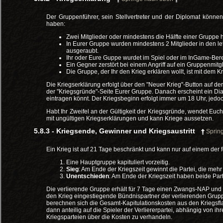
Der Gruppenführer, sein Stellvertreter und der Diplomat könne
haben:
Zwei Mitglieder oder mindestens die Hälfte einer Gruppe 
In Eurer Gruppe wurden mindestens 2 Mitglieder in den l
ausgeraubt.
Ihr oder Eure Guppe wurdet im Spiel oder im InGame-Bere
Ein Gegner zerstört bei einem Angriff auf ein Gruppenmi
Die Gruppe, der Ihr den Krieg erklären wollt, ist mit dem K
Die Kriegserklärung erfolgt über den "Neuer Krieg"-Button auf de
der "Kriegsgründe"-Seite Eurer Gruppe. Danach erscheint ein Dial
eintragen könnt. Der Kriegsbeginn erfolgt immer um 18 Uhr, jedo
Habt Ihr Zweifel an der Gültigkeit der Kriegsgründe, wendet Euc
mit ungültigen Kriegserklärungen und kann Kriege aussetzen.
5.8.3 - Kriegsende, Gewinner und Kriegsaustritt
Sprin
Ein Krieg ist auf 21 Tage beschränkt und kann nur auf einem de
Eine Hauptgruppe kapituliert vorzeitig.
Sieg
: Am Ende der Kriegszeit gewinnt die Partei, die meh
Unentschieden
: Am Ende der Kriegszeit haben beide Part
Die verlierende Gruppe erhält für 7 Tage einen Zwangs-NAP und 
den Krieg eingestiegende Bündnispartner der verlierenden Grupp
berechnen sich die Gesamt-Kapitulationskosten aus den Kriegs
dann anteilig auf die Spieler der Verliererpartei, abhängig von ihr
Kriegsparteien über die Kosten zu verhandeln.