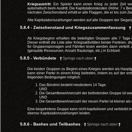
Kriegsaustritt
: Ein Spieler kann einen Krieg zu jeder Zeit ver
automatisch beim Austritt. Die Kapitulationskosten (Höhe: 7 x
nächsten Zwischenstand erhält er alle Flaggen, die er bis zum Zei
Alle Kapitulationszahlungen werden auf alle Gruppen der Sieger
5.8.4 - Zwischenstand und Kriegszusammenfassung
Ab Kriegsbeginn erhalten die beteiligten Gruppen alle 7 Tage
Dieser enthält die Liste aller Kriegsaktivitäten beider Parteien, 
für Gruppenspionagen und Fährten lesen werden dann verteilt. Au
(geraubte Ressourcen, Anzahl Raubzüge, etc.) in Echtzeit.
5.8.5 - Verbündete
Springe nach oben
Die beiden Gruppen zu Beginn eines Krieges werden als Hauptg
kann einer Partei in einem Krieg beitreten, indem es auf der ents
folgenden Bedingungen möglich:
Das Bündnis besteht mindestens 14 Tage.
UND
Die Gesamtbewohnerzahl der beitretenden Gruppe ist we
UND
Die Gesamtbewohnerzahl der neuen Partei ist kleiner al
Eine beigetretene Gruppe kann nicht kapitulieren und verbleibt i
ebenso Kapitulationszahlungen leisten.
5.8.6 - Bashes und Teilbashes
Springe nach oben