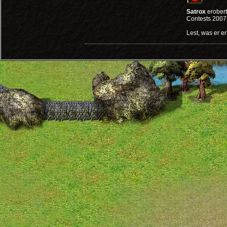
Satrox
erobert
Contests 2007
Lest, was er er