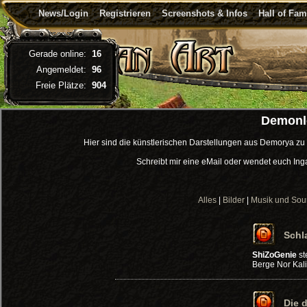
News/Login
Registrieren
Screenshots & Infos
Hall of Fa
Gerade online:
16
Angemeldet:
96
Freie Plätze:
904
Demonl
Hier sind die künstlerischen Darstellungen aus Demorya zu
Schreibt mir eine eMail oder wendet euch Ing
Alles
|
Bilder
|
Musik und So
Schl
ShiZoGenie
st
Berge Nor Kali
Die 