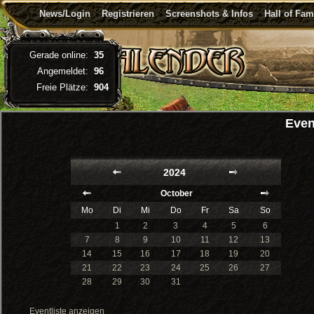
News/Login
Registrieren
Screenshots & Infos
Hall of Fa
Gerade online:
35
Angemeldet:
96
Freie Plätze:
904
Even
2024
October
Mo
Di
Mi
Do
Fr
Sa
So
1
2
3
4
5
6
7
8
9
10
11
12
13
14
15
16
17
18
19
20
21
22
23
24
25
26
27
28
29
30
31
Eventliste anzeigen