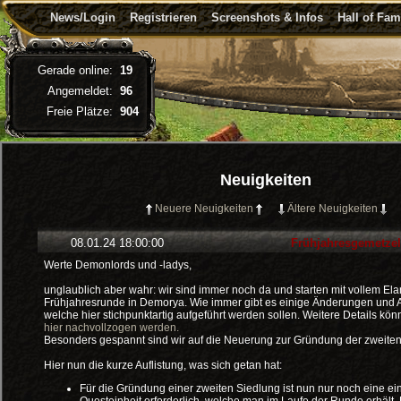
News/Login
Registrieren
Screenshots & Infos
Hall of Fa
Gerade online:
19
Angemeldet:
96
Freie Plätze:
904
Neuigkeiten
Neuere Neuigkeiten
Ältere Neuigkeiten
08.01.24 18:00:00
Frühjahresgemetzel
Werte Demonlords und -ladys,
unglaublich aber wahr: wir sind immer noch da und starten mit vollem Ela
Frühjahresrunde in Demorya. Wie immer gibt es einige Änderungen und
welche hier stichpunktartig aufgeführt werden sollen. Weitere Details kö
hier nachvollzogen werden.
Besonders gespannt sind wir auf die Neuerung zur Gründung der zweiten
Hier nun die kurze Auflistung, was sich getan hat:
Für die Gründung einer zweiten Siedlung ist nun nur noch eine ein