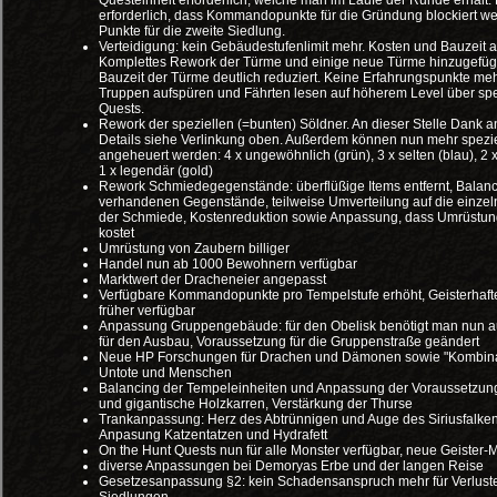
Questeinheit erforderlich, welche man im Laufe der Runde erhält. E
erforderlich, dass Kommandopunkte für die Gründung blockiert w
Punkte für die zweite Siedlung.
Verteidigung: kein Gebäudestufenlimit mehr. Kosten und Bauzeit 
Komplettes Rework der Türme und einige neue Türme hinzugefügt
Bauzeit der Türme deutlich reduziert. Keine Erfahrungspunkte meh
Truppen aufspüren und Fährten lesen auf höherem Level über spe
Quests.
Rework der speziellen (=bunten) Söldner. An dieser Stelle Dank a
Details siehe Verlinkung oben. Außerdem können nun mehr spezie
angeheuert werden: 4 x ungewöhnlich (grün), 3 x selten (blau), 2 x 
1 x legendär (gold)
Rework Schmiedegegenstände: überflüßige Items entfernt, Balanc
verhandenen Gegenstände, teilweise Umverteilung auf die einze
der Schmiede, Kostenreduktion sowie Anpassung, dass Umrüstun
kostet
Umrüstung von Zaubern billiger
Handel nun ab 1000 Bewohnern verfügbar
Marktwert der Dracheneier angepasst
Verfügbare Kommandopunkte pro Tempelstufe erhöht, Geisterhaf
früher verfügbar
Anpassung Gruppengebäude: für den Obelisk benötigt man nun a
für den Ausbau, Voraussetzung für die Gruppenstraße geändert
Neue HP Forschungen für Drachen und Dämonen sowie "Kombinat
Untote und Menschen
Balancing der Tempeleinheiten und Anpassung der Voraussetzunge
und gigantische Holzkarren, Verstärkung der Thurse
Trankanpassung: Herz des Abtrünnigen und Auge des Siriusfalken 
Anpasung Katzentatzen und Hydrafett
On the Hunt Quests nun für alle Monster verfügbar, neue Geister-
diverse Anpassungen bei Demoryas Erbe und der langen Reise
Gesetzesanpassung §2: kein Schadensanspruch mehr für Verlust