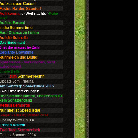
Auf zu neuen Codes!
Faster, Harder, Scooter!
Ach komm,
is (Weihnachts-)
Ruhe
jetz!
Auf Ins Forum!
In the Summertime
Eure Chance zu helfen
Auf die Schnelle
Das Ende naht
3 ist die magische Zahl
Geplante Downtime
Ruhmreich und Blutig
Speedrunde - Verschoben, nicht
aufgehoben!
Jingle Bells
Ende
zum
Sommerbeginn
Update vom Tribunal
Am Sonntag: Speedrunde 2015
Zwei Unterbrechungen
Der Sommer kommt, und droben ist
kein Schattengang
Methusalemlords
Nur hier ist Speed legal
Sieger - Finality Winter 2014
Finality Winter 2014
Frohen Advent
Zwei Tage Sommerloch
Finality Sommer 2014