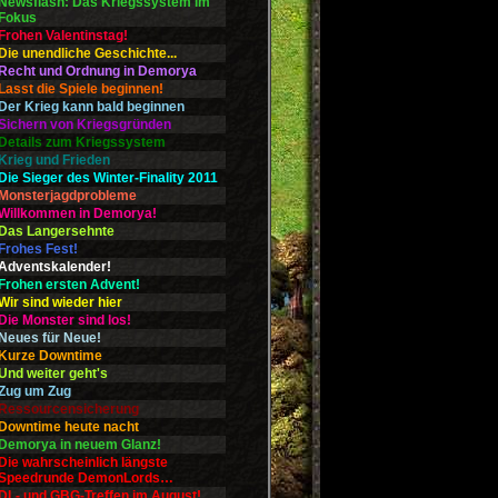
Newsflash: Das Kriegssystem im
Fokus
Frohen Valentinstag!
Die unendliche Geschichte...
Recht und Ordnung in Demorya
Lasst die Spiele beginnen!
Der Krieg kann bald beginnen
Sichern von Kriegsgründen
Details zum Kriegssystem
Krieg und Frieden
Die Sieger des Winter-Finality 2011
Monsterjagdprobleme
Willkommen in Demorya!
Das Langersehnte
Frohes Fest!
Adventskalender!
Frohen ersten Advent!
Wir sind wieder hier
Die Monster sind los!
Neues für Neue!
Kurze Downtime
Und weiter geht's
Zug um Zug
Ressourcensicherung
Downtime heute nacht
Demorya in neuem Glanz!
Die wahrscheinlich längste
Speedrunde DemonLords…
DL- und GBG-Treffen im August!