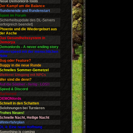
Neue Demonlord-Tools
Der Kampf um die Balance
Rundenende und Rundenstart
Spam im Forum
Sicherheitsupdate des DL-Servers
[erfolgreich beendet]
Phoenix und die Wiedergeburt aus
der Asche
Das Gesundheitssystem in
Demorya
Demonlords - A never ending story
Winterspeed mit der menschlichen
Note
Bug oder Feature?
Buggy in die neue Runde
Schnelles Sommer-Gemetzel
Weiterer Umgang mit NPCs
Wer sind die denn?
Auf die Söldner - fertig - LOS!!
Speed & Discord
Barbaren!
DEMONlords
Schnell in den Schatten
Belohnungen bei Turnieren
Frohes Neues!
Schnelle Nacht, Heilige Nacht
Winterfahrplan
DL 4: Eine neue Hoffnung
Something is coming