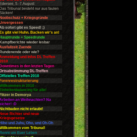
Edersee, 5.-7.August
Das Tribunal besteht nur aus faulen
Säcken!
Noobschutz + Kriegsgründe
Unvergessen
Ab sofort gibt es Speed! ;)
Es gibt viel Huhn. Backen wir's an!
Hauptrunde + Speedrunde
Kampfberichte wieder lesbar
Ausfallzeit Zuende
Rundenende oder wie?
Anmeldung und Infos DL Treffen
2010
Downtimes in den letzten Tagen
Ortsabstimmung DL-Treffen
Offizielles Treffen 2010
Forenrestrukturierung
Willkommen in 2010 -
Einheitenbalancing für alle!
Flitzer in Demorya
Arbeiten an Weihnachten? Na
sicher! :D
Nichtbaden nicht erlaubt!
Neue Richter und neue
Kriegsgesetze
Hiho und Juhu, Oho, und Oh-Oh
Willkommen vom Tribunal!
Rennt um Euer Leben