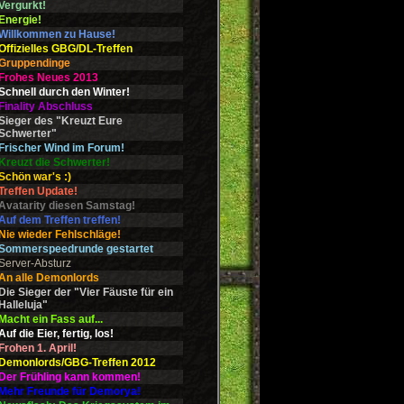
Vergurkt!
Energie!
Willkommen zu Hause!
Offizielles GBG/DL-Treffen
Gruppendinge
Frohes Neues 2013
Schnell durch den Winter!
Finality Abschluss
Sieger des "Kreuzt Eure
Schwerter"
Frischer Wind im Forum!
Kreuzt die Schwerter!
Schön war's :)
Treffen Update!
Avatarity diesen Samstag!
Auf dem Treffen treffen!
Nie wieder Fehlschläge!
Sommerspeedrunde gestartet
Server-Absturz
An alle Demonlords
Die Sieger der "Vier Fäuste für ein
Halleluja"
Macht ein Fass auf...
Auf die Eier, fertig, los!
Frohen 1. April!
Demonlords/GBG-Treffen 2012
Der Frühling kann kommen!
Mehr Freunde für Demorya!