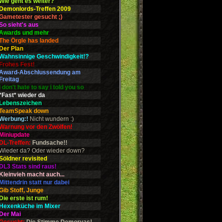
Wie geht es weiter?
Demonlords-Treffen 2009
Gametester gesucht ;)
So sieht's aus
Awards und mehr
The Örgle has landed
Der Plan
Wahnsinnige Geschwindigkeit!?
Frohes Fest!
Award-Abschlussendung am
Freitag
I don't hate to say i told you so
*Fast* wieder da
Lebenszeichen
TeamSpeak down
Werbung:!
Nicht wundern :)
Warnung vor den Zwölfen!
Miniupdate
DL-Treffen:
Fundsache!!
Wieder da? Oder wieder down?
Söldner revisited
DL3 Stats sind raus!
Kleinvieh macht auch...
Mittendrin statt nur dabei
Gib Stoff, Junge
Die erste ist rum!
Hexenküche im Mixer
Der Mai