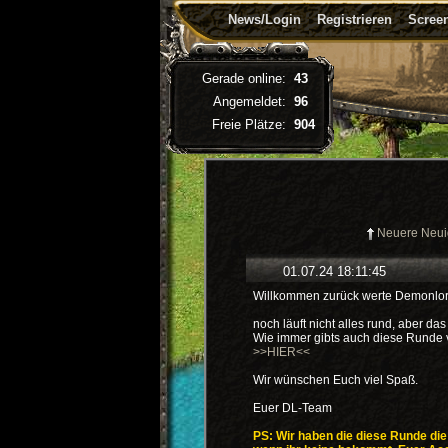
News/Login
Registrieren
Screen
Gerade online:
43
Angemeldet:
96
Freie Plätze:
904
Neuere Neui
01.07.24 18:11:45
Willkommen zurück werte Demonlord
noch läuft nicht alles rund, aber da
Wie immer gibts auch diese Runde v
>>HIER<<
Wir wünschen Euch viel Spaß.
Euer DL-Team
PS: Wir haben die diese Runde die