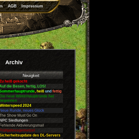
um
AGB
Impressum
Archiv
Neuigkeit
Zu heiß gekocht
Auf die Besen, fertig, LOS!
Sommerhauptrunde
,
heiß
und
fettig
Die neue Winterhauptrunde hat
begonnen
Winterspeed 2024
Neue Runde, neues Glück
The Show Must Go On
NPC Siedlungen
Fehlende Aktivierungsmail
Frühjahresgemetzel
Sicherheitsupdate des DL-Servers