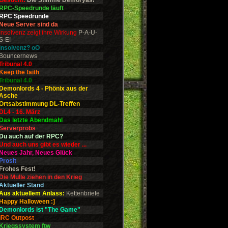
Gesucht:
Die Stimme Demoryas!
RPC-Speedrunde läuft
RPC Speedrunde
Neue Server sind da
Insolvenz zeigt ihre Wirkung
P-A-U-
S-E!
Insolvenz? oO
Bouncernews
Tribunal 4.0
Keep the faith
Tribunal 4.0
Demonlords 4 - Phönix aus der
Asche
Ortsabstimmung DL-Treffen
DL4 - 16. März
Das letzte Abendmahl
Serverprobs
Du auch auf der RPC?
Und auch uns gibt es wieder ...
Neues Jahr, Neues Glück
Prosit
Frohes Fest!
Die Mulle ziehen in den Krieg
Aktueller Stand
Aus aktuellem Anlass:
Kettenbriefe
Happy Halloween :]
Demonlords ist "The Game"
IRC Outpost
Kriegssystem ftw