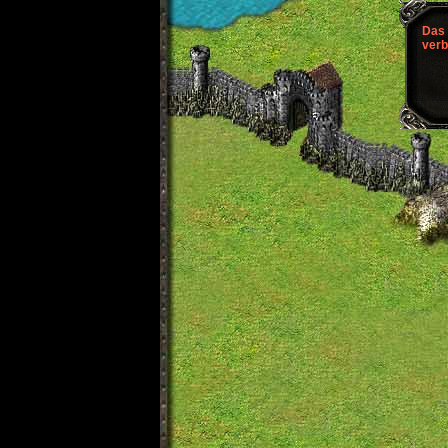
Das 
verb