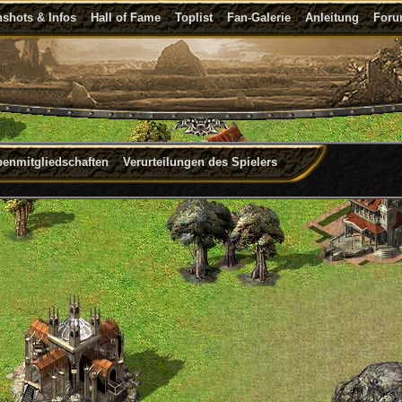
shots & Infos
Hall of Fame
Toplist
Fan-Galerie
Anleitung
For
penmitgliedschaften
Verurteilungen des Spielers