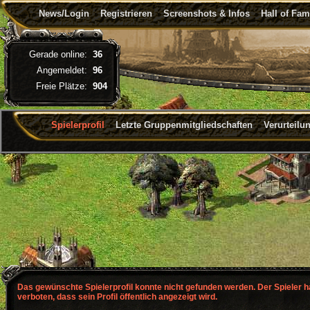
News/Login
Registrieren
Screenshots & Infos
Hall of Fa
Gerade online:
36
Angemeldet:
96
Freie Plätze:
904
Spielerprofil
Letzte Gruppenmitgliedschaften
Verurteilu
Das gewünschte Spielerprofil konnte nicht gefunden werden. Der Spieler 
verboten, dass sein Profil öffentlich angezeigt wird.