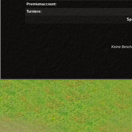
Premiumaccount:
Turniere:
Spi
Keine Besch