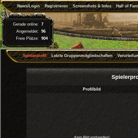
News/Login
Registrieren
Screenshots & Infos
Hall of Fa
Gerade online:
7
Angemeldet:
96
Freie Plätze:
904
Spielerprofil
Letzte Gruppenmitgliedschaften
Verurteilu
Spielerpro
Profilbild
Kein Bild vorhanden!