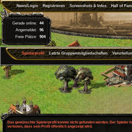
News/Login
Registrieren
Screenshots & Infos
Hall of Fa
Gerade online:
44
Angemeldet:
96
Freie Plätze:
904
Spielerprofil
Letzte Gruppenmitgliedschaften
Verurteilu
Das gewünschte Spielerprofil konnte nicht gefunden werden. Der Spieler 
verboten, dass sein Profil öffentlich angezeigt wird.