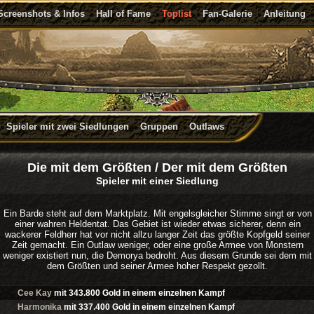
Screenshots & Infos
Hall of Fame
Toplist
Fan-Galerie
Anleitung
Spieler mit zwei Siedlungen
Gruppen
Outlaws
Die mit dem Größten / Der mit dem Größten
Spieler mit einer Siedlung
Ein Barde steht auf dem Marktplatz. Mit engelsgleicher Stimme singt er von
einer wahren Heldentat. Das Gebiet ist wieder etwas sicherer, denn ein
wackerer Feldherr hat vor nicht allzu langer Zeit das größte Kopfgeld seiner
Zeit gemacht. Ein Outlaw weniger, oder eine große Armee von Monstern
weniger existiert nun, die Demorya bedroht. Aus diesem Grunde sei dem mit
dem Größten und seiner Armee hoher Respekt gezollt.
Cee Kay
mit
343.800
Gold in einem einzelnen Kampf
Harmonika
mit
337.400
Gold in einem einzelnen Kampf