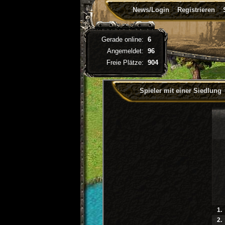
News/Login
Registrieren
Gerade online:
6
Angemeldet:
96
Freie Plätze:
904
Spieler mit einer Siedlung
1.
2.