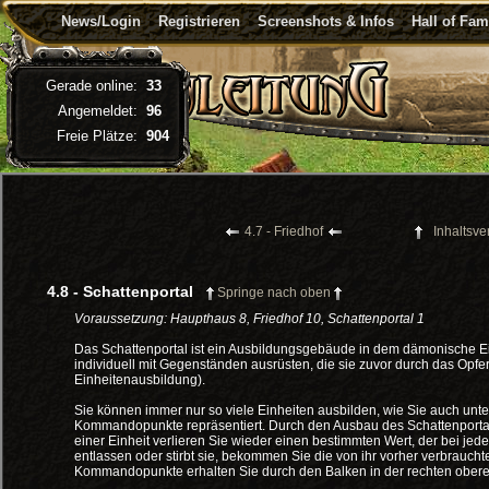
News/Login
Registrieren
Screenshots & Infos
Hall of Fa
Gerade online:
33
Angemeldet:
96
Freie Plätze:
904
4.7 - Friedhof
Inhaltsve
4.8 - Schattenportal
Springe nach oben
Voraussetzung: Haupthaus 8, Friedhof 10, Schattenportal 1
Das Schattenportal ist ein Ausbildungsgebäude in dem dämonische Ei
individuell mit Gegenständen ausrüsten, die sie zuvor durch das Opfe
Einheitenausbildung).
Sie können immer nur so viele Einheiten ausbilden, wie Sie auch unter
Kommandopunkte repräsentiert. Durch den Ausbau des Schattenporta
einer Einheit verlieren Sie wieder einen bestimmten Wert, der bei jede
entlassen oder stirbt sie, bekommen Sie die von ihr vorher verbrauc
Kommandopunkte erhalten Sie durch den Balken in der rechten ober