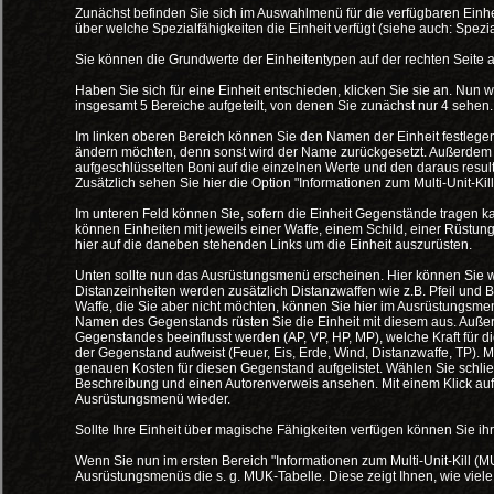
Zunächst befinden Sie sich im Auswahlmenü für die verfügbaren Einh
über welche Spezialfähigkeiten die Einheit verfügt (siehe auch: Spezia
Sie können die Grundwerte der Einheitentypen auf der rechten Seite 
Haben Sie sich für eine Einheit entschieden, klicken Sie sie an. Nun w
insgesamt 5 Bereiche aufgeteilt, von denen Sie zunächst nur 4 sehen.
Im linken oberen Bereich können Sie den Namen der Einheit festlegen. 
ändern möchten, denn sonst wird der Name zurückgesetzt. Außerdem s
aufgeschlüsselten Boni auf die einzelnen Werte und den daraus resu
Zusätzlich sehen Sie hier die Option "Informationen zum Multi-Unit-Ki
Im unteren Feld können Sie, sofern die Einheit Gegenstände tragen ka
können Einheiten mit jeweils einer Waffe, einem Schild, einer Rüstun
hier auf die daneben stehenden Links um die Einheit auszurüsten.
Unten sollte nun das Ausrüstungsmenü erscheinen. Hier können Sie wäh
Distanzeinheiten werden zusätzlich Distanzwaffen wie z.B. Pfeil und Bo
Waffe, die Sie aber nicht möchten, können Sie hier im Ausrüstungsmen
Namen des Gegenstands rüsten Sie die Einheit mit diesem aus. Auße
Gegenstandes beeinflusst werden (AP, VP, HP, MP), welche Kraft für
der Gegenstand aufweist (Feuer, Eis, Erde, Wind, Distanzwaffe, TP). 
genauen Kosten für diesen Gegenstand aufgelistet. Wählen Sie schli
Beschreibung und einen Autorenverweis ansehen. Mit einem Klick auf
Ausrüstungsmenü wieder.
Sollte Ihre Einheit über magische Fähigkeiten verfügen können Sie ih
Wenn Sie nun im ersten Bereich "Informationen zum Multi-Unit-Kill (MUK
Ausrüstungsmenüs die s. g. MUK-Tabelle. Diese zeigt Ihnen, wie viele 