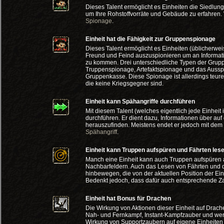
Dieses Talent ermöglicht es Einheiten die Siedlu
um Ihre Rohstoffvorräte und Gebäude zu erfahren. W
Spionage
.
Einheit hat die Fähigkeit zur Gruppenspionage
Dieses Talent ermöglicht es Einheiten (üblicherwe
Freund und Feind auszuspionieren um an Informat
zu kommen. Drei unterschiedliche Typen der Grup
Truppenspionage, Artefaktspionage und das Auss
Gruppenkasse. Diese Spionage ist allerdings teur
die keine Kriegsgegner sind.
Einheit kann Spähangriffe durchführen
Mit diesem Talent (welches eigentlich jede Einheit
durchführen. Er dient dazu, Informationen über auf
herauszufinden. Meistens endet er jedoch mit dem 
Spähangriff
.
Einheit kann Truppen aufspüren und Fährten les
Manch eine Einheit kann auch Truppen aufspüren a
Nachbarfeldern. Auch das Lesen von Fährten und d
hinbewegen, die von der aktuellen Position der Einh
Bedenkt jedoch, dass dafür auch entsprechende Z
Einheit hat Bonus für Drachen
Die Wirkung von Aktionen dieser Einheit auf Drac
Nah- und Fernkampf, Instant-Kampfzauber und wer
Wirkung von Supportzaubern auf eigene Einheiten w