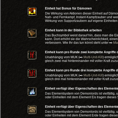
Einheit hat Bonus für Dämonen
Die Wirkung von Aktionen dieser Einheit auf Dämo
Nah- und Fernkampf, Instant-Kampfzauber und wer
Wirkung von Supportzaubern auf eigene Einheiten w
Einheit kann in der Bibliothek arbeiten
Das Buchsymbol weist darauf hin, dass man die Ein
kann. Dort erhöht sie die Wahrscheinlichkeit, eine
verbessern. Wie Ihr das tun könnt steht unter
Mag
Einheit kann pro Runde zwei komplette Angriffe
Unabhängig vom MUK (
Multi-Unit-Kill
) ermöglic
gleich zwei mal hintereinander mit voller Kraft zuz
Einheit kann pro Runde drei komplette Angriffe 
Unabhängig vom MUK (
Multi-Unit-Kill
) ermöglic
gleich drei mal hintereinander mit voller Kraft zuz
Einheit verfügt über Eigenschaften des Elemente
Das Elementsystem von Demonlords ist vielfältig, 
oder Einheiten mit dem Element Eis tragen dieses
Einheit verfügt über Eigenschaften des Element
Das Elementsystem von Demonlords ist vielfältig, 
oder Einheiten mit dem Element Erde tragen diese