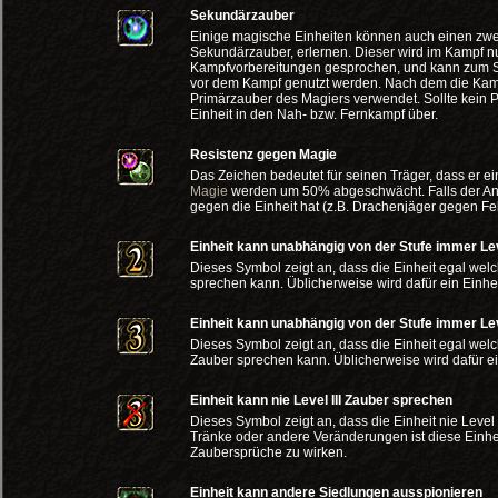
Sekundärzauber
Einige magische Einheiten können auch einen zwe
Sekundärzauber, erlernen. Dieser wird im Kampf 
Kampfvorbereitungen gesprochen, und kann zum S
vor dem Kampf genutzt werden. Nach dem die Kamp
Primärzauber des Magiers verwendet. Sollte kein Pr
Einheit in den Nah- bzw. Fernkampf über.
Resistenz gegen Magie
Das Zeichen bedeutet für seinen Träger, dass er ei
Magie
werden um 50% abgeschwächt. Falls der Ang
gegen die Einheit hat (z.B. Drachenjäger gegen Fels
Einheit kann unabhängig von der Stufe immer Le
Dieses Symbol zeigt an, dass die Einheit egal welc
sprechen kann. Üblicherweise wird dafür ein Einhei
Einheit kann unabhängig von der Stufe immer Lev
Dieses Symbol zeigt an, dass die Einheit egal welch
Zauber sprechen kann. Üblicherweise wird dafür ein
Einheit kann nie Level III Zauber sprechen
Dieses Symbol zeigt an, dass die Einheit nie Level
Tränke oder andere Veränderungen ist diese Einhei
Zaubersprüche zu wirken.
Einheit kann andere Siedlungen ausspionieren