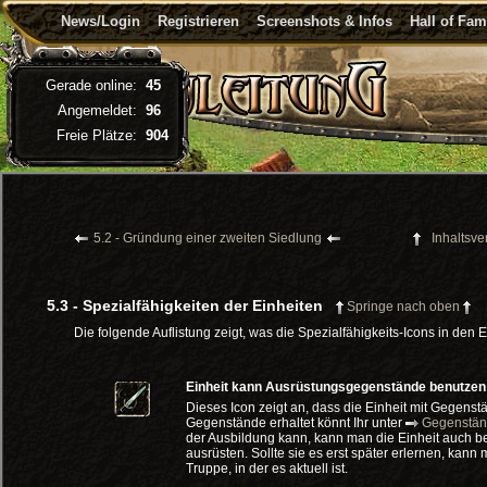
News/Login
Registrieren
Screenshots & Infos
Hall of Fa
Gerade online:
45
Angemeldet:
96
Freie Plätze:
904
5.2 - Gründung einer zweiten Siedlung
Inhaltsve
5.3 - Spezialfähigkeiten der Einheiten
Springe nach oben
Die folgende Auflistung zeigt, was die Spezialfähigkeits-Icons in de
Einheit kann Ausrüstungsgegenstände benutzen
Dieses Icon zeigt an, dass die Einheit mit Gegens
Gegenstände erhaltet könnt Ihr unter
Gegenstä
der Ausbildung kann, kann man die Einheit auch b
ausrüsten. Sollte sie es erst später erlernen, kan
Truppe, in der es aktuell ist.