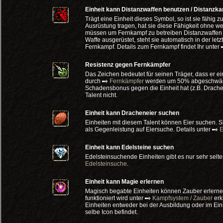
Einheit kann Distanzwaffen benutzen / Distanzk
Trägt eine Einheit dieses Symbol, so ist sie fähig
Ausrüstung tragen, hat sie diese Fähigkeit ohne w
müssen um Fernkampf zu betreiben Distanzwaffen tr
Waffe ausgerüstet, steht sie automatisch in der let
Fernkampf. Details zum Fernkampf findet Ihr unter
Resistenz gegen Fernkämpfer
Das Zeichen bedeutet für seinen Träger, dass er ein
durch
Fernkämpfer
werden um 50% abgeschwächt.
Schadensbonus gegen die Einheit hat (z.B. Drache
Talent nicht.
Einheit kann Dracheneier suchen
Einheiten mit diesem Talent können Eier suchen. 
als Gegenleistung auf Eiersuche. Details unter
E
Einheit kann Edelsteine suchen
Edelsteinsuchende Einheiten gibt es nur sehr selten
Edelsteinsuche
.
Einheit kann Magie erlernen
Magisch begabte Einheiten können Zauber erlern
funktioniert wird unter
Kampfsystem / Zauber
erk
Einheiten entweder bei der Ausbildung oder im Ei
selbe Icon befindet.